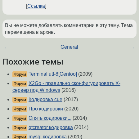
Ссылка
Вы не можете добавлять комментарии в эту тему. Тема
перемещена в архив.
←
General
→
Похожие темы
Terminal utf-8[Gentoo]
(2009)
Форум
X2Go - правильно сконфигурировать X-
Форум
сервер под Windows
(2016)
Кодировка cue
(2017)
Форум
Про кодировки
(2020)
Форум
Опять кодировки...
(2014)
Форум
qtcreator кодировка
(2014)
Форум
mysql кодировка
(2020)
Форум