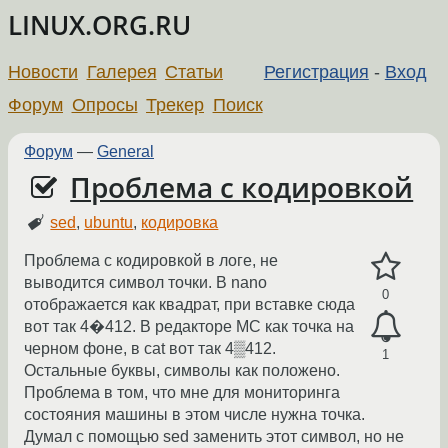
LINUX.ORG.RU
Новости
Галерея
Статьи
Регистрация
-
Вход
Форум
Опросы
Трекер
Поиск
Форум
—
General
Проблема с кодировкой
sed
,
ubuntu
,
кодировка
Проблема с кодировкой в логе, не
выводится символ точки. В nano
0
отображается как квадрат, при вставке сюда
вот так 4�412. В редакторе MC как точка на
черном фоне, в cat вот так 4▒412.
1
Остальные буквы, символы как положено.
Проблема в том, что мне для мониторинга
состояния машины в этом числе нужна точка.
Думал с помощью sed заменить этот символ, но не