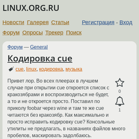
LINUX.ORG.RU
Новости
Галерея
Статьи
Регистрация
-
Вход
Форум
Опросы
Трекер
Поиск
Форум
—
General
Кодировка cue
cue
,
linux
,
кодировка
,
музыка
Привет лор. Во всех плеерах в лучшем
случае при открытии cue откроется список с
0
кракозябрами и воспроизводиться не будет,
а то и не откроется просто. Поставил по
приколу foobar через wine и там те же cue
1
читаются без кракозябр. Как максимально и
просто исправить кодировку cue? Консольные
утилиты не предлагать, в названиях файлов много
пробелов, маскировать задолбаюсь.