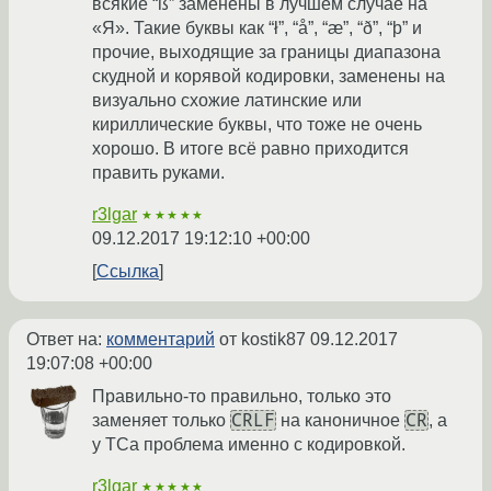
всякие “ß” заменены в лучшем случае на
«Я». Такие буквы как “ł”, “å”, “æ”, “ð”, “þ” и
прочие, выходящие за границы диапазона
скудной и корявой кодировки, заменены на
визуально схожие латинские или
кириллические буквы, что тоже не очень
хорошо. В итоге всё равно приходится
править руками.
r3lgar
★★★★★
09.12.2017 19:12:10 +00:00
Ссылка
Ответ на:
комментарий
от kostik87
09.12.2017
19:07:08 +00:00
Правильно-то правильно, только это
CRLF
CR
заменяет только
на каноничное
, а
у ТСа проблема именно с кодировкой.
r3lgar
★★★★★