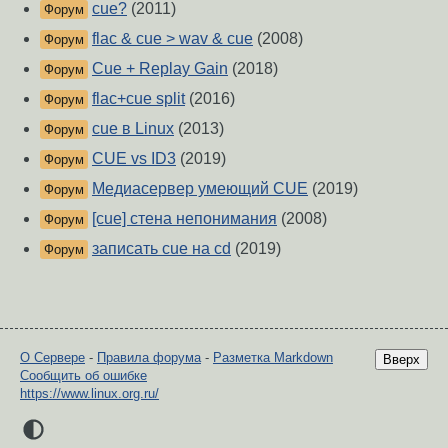
cue?
(2011)
Форум
flac & cue > wav & cue
(2008)
Форум
Cue + Replay Gain
(2018)
Форум
flac+cue split
(2016)
Форум
cue в Linux
(2013)
Форум
CUE vs ID3
(2019)
Форум
Медиасервер умеющий CUE
(2019)
Форум
[cue] стена непонимания
(2008)
Форум
записать cue на cd
(2019)
Форум
О Сервере
-
Правила форума
-
Разметка Markdown
Вверх
Сообщить об ошибке
https://www.linux.org.ru/