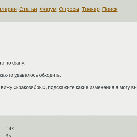
алерея
Статьи
Форум
Опросы
Трекер
Поиск
то по фану.
ак-то удавалось обходить.
 вижу «кракозябры», подскажите какие изменения я могу вн