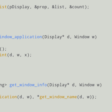
ist
(pDisplay, &prop, &list, &count);

indow_application
(Display* d, Window w)
();

int
(d, w, x);

ng> 
get_window_info
(Display* d, Window w)
ication
(d, w), *
get_window_name
(d, w)};
