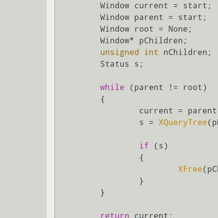
	Window current = start;

	Window parent = start;

	Window root = None;

	Window* pChildren;

unsigned
int
 nChildren;

	Status s;

while
 (parent != root)

	{

		current = parent;

		s = 
XQueryTree
(p
if
 (s)

		{

XFree
(pC
		}

	}

return
 current;
