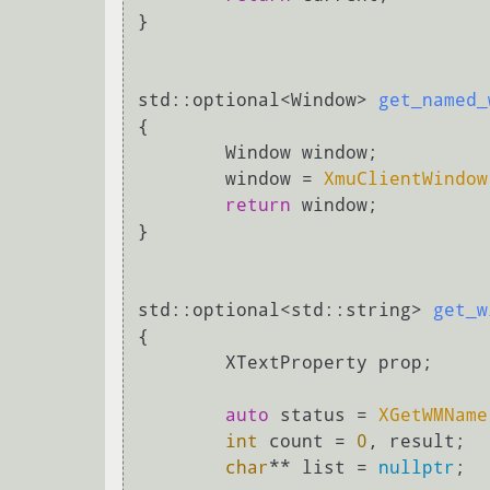
}

std::optional<Window> 
get_named_
{

	Window window;

	window = 
XmuClientWindow
return
 window;

}

std::optional<std::string> 
get_w
{

	XTextProperty prop;

auto
 status = 
XGetWMName
int
 count = 
0
, result;

char
** list = 
nullptr
;
