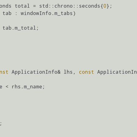
econds total = std::chrono::seconds{
0
};

 tab : windowInfo.m_tabs)

nst
 ApplicationInfo& lhs, 
const
 ApplicationIn
e < rhs.m_name;
