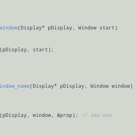
window
(Display* pDisplay, Window start)
(pDisplay, start);

indow_name
(Display* pDisplay, Window window)
(pDisplay, window, &prop); 
// see man