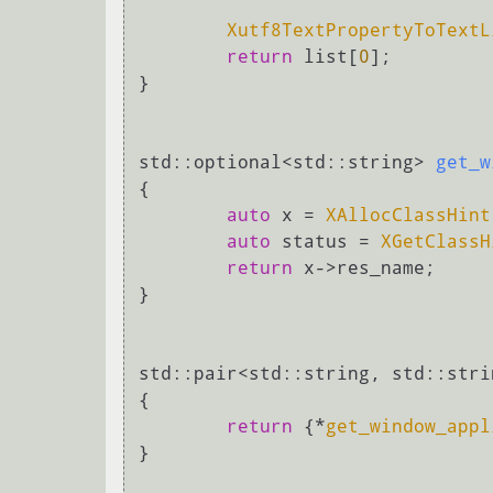
Xutf8TextPropertyToTextL
return
 list[
0
];

}

std::optional<std::string> 
get_w
{

auto
 x = 
XAllocClassHint
auto
 status = 
XGetClassH
return
 x->res_name;

}

std::pair<std::string, std::stri
{

return
 {*
get_window_appl
}
