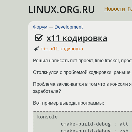
LINUX.ORG.RU
Новости
Г
Форум
—
Development
x11 кодировка
c++
,
x11
,
кодировка
Решил написать пет проект, time tracker, прос
Столкнулся с проблемой кодировки, раньше к
Проблема заключается в том что в консоли я
заработала?
Вот пример вывода программы:
konsole

        cmake-build-debug : att : 14s

        cmake-build-debug : zsh : 3s
