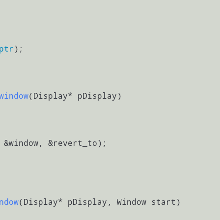
ptr
);

window
(Display* pDisplay)
 &window, &revert_to);

ndow
(Display* pDisplay, Window start)