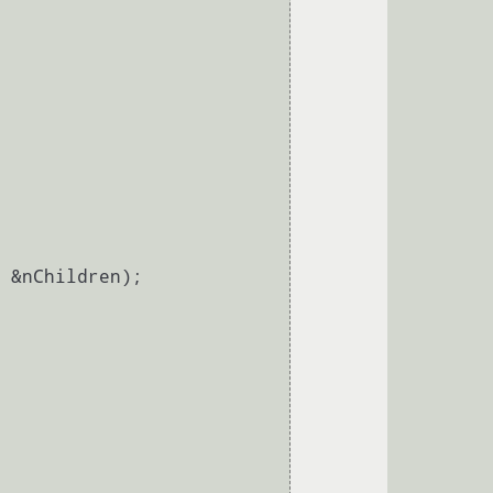
 &nChildren);
