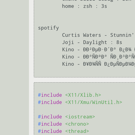
        home : zsh : 3s

spotify

        Curtis Waters - Stunnin' : 9s

        Joji - Daylight : 8s

        Kino - ÐÐ²ÐµÐ·Ð´Ð° Ð¿Ð¾ Ð¸Ð¼ÐµÐ½Ð¸ Ð¡Ð¾Ð»Ð½ÑÐµ : 1s

        Kino - ÐÐ°ÑÐºÐ° ÑÐ¸Ð³Ð°ÑÐµÑ : 5s

        Kino - Ð¥Ð¾ÑÑ Ð¿ÐµÑÐµÐ¼ÐµÐ½ : 5s

#
include
<X11/Xlib.h>
#
include
<X11/Xmu/WinUtil.h>
#
include
<iostream>
#
include
<chrono>
#
include
<thread>