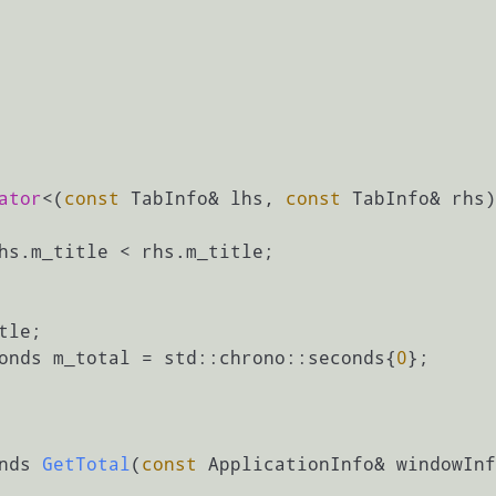
ator
<(
const
 TabInfo& lhs, 
const
 TabInfo& rhs)

hs.m_title < rhs.m_title;

econds m_total = std::chrono::seconds{
0
};

nds 
GetTotal
(
const
 ApplicationInfo& windowInf