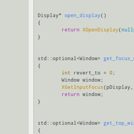
Display* 
open_display
()
{

return
XOpenDisplay
(
null
}

std::optional<Window> 
get_focus_
{

int
 revert_to = 
0
;

	Window window;

XGetInputFocus
(pDisplay,
return
 window;

}

std::optional<Window> 
get_top_wi
{
