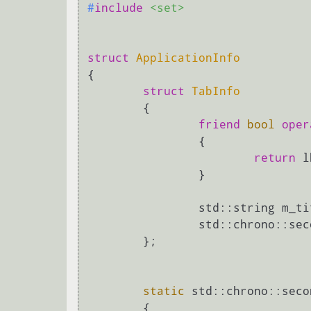
#
include
<set>
struct
ApplicationInfo
{

struct
TabInfo
	{

friend
bool
oper
		{

return
 l
		}

		std::string m_title;

		std::chrono::s
	};

static
 std::
chrono::seco
{
