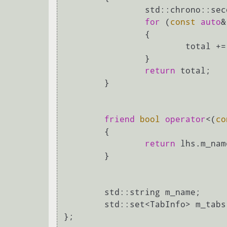
		std::chrono::s
for
 (
const
auto
&
		{

			total += tab.m_total;

		}

return
 total;

	}

friend
bool
operator
<(
co
	{

return
 lhs.m_nam
	}

	std::string m_name;

	std::set<TabInfo> m_tabs;

};
