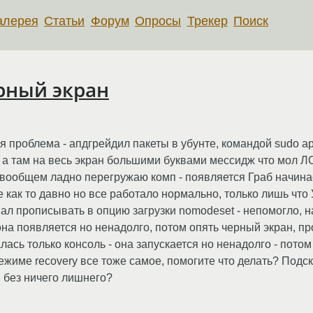
алерея
Статьи
Форум
Опросы
Трекер
Поиск
рный экран
 проблема - апдгрейдил пакеты в убунте, командой sudo apt
 а там на весь экран большими буквами мессидж что мол
 вообщем ладно перегружаю комп - появляется Граб начинае
же как то давно но все работало нормально, только лишь чт
вал прописывать в опцию загрузки nomodeset - непомогло, 
- она появляется но ненадолго, потом опять черный экран, п
калась только консоль - она запускается но ненадолго - пото
режиме recovery все тоже самое, помогите что делать? Подск
и без ничего лишнего?