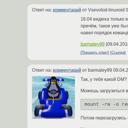
Ответ на:
комментарий
от Vsevolod-linuxoid
0
16.04 видюха только 
причём, такое уже бы
навел порядок команд
barmaley99
(
09.04.201
Показать ответ
Ссылка
Ответ на:
комментарий
от barmaley99
09.04.
Так, у тебя какой DM
Можешь загрузиться в 
mount -rw -o re
Потом перезагрузись 