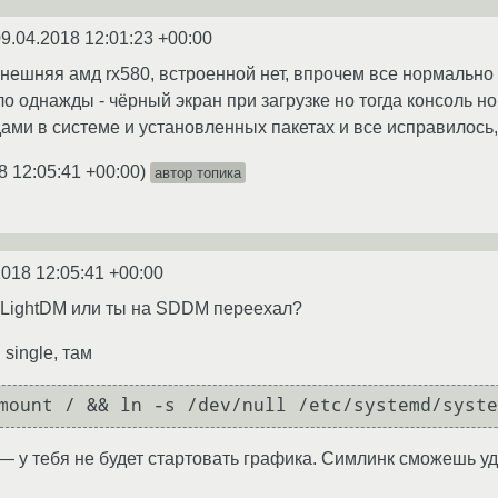
9.04.2018 12:01:23 +00:00
внешняя амд rx580, встроенной нет, впрочем все нормально
ло однажды - чёрный экран при загрузке но тогда консоль н
ами в системе и установленных пакетах и все исправилось, 
8 12:05:41 +00:00
)
автор топика
2018 12:05:41 +00:00
? LightDM или ты на SDDM переехал?
single, там
mount / && ln -s /dev/null /etc/systemd/syste
— у тебя не будет стартовать графика. Симлинк сможешь уд