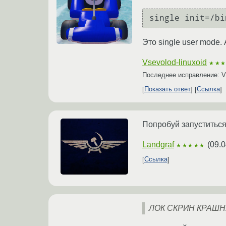
single init=/bi
Это single user mode.
Vsevolod-linuxoid
★★
Последнее исправление: Vs
Показать ответ
Ссылка
Попробуй запуститьс
Landgraf
(
09.0
★★★★★
Ссылка
ЛОК СКРИН КРАШ