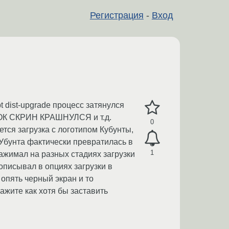
Регистрация
-
Вход
 dist-upgrade процесс затянулся
 ЛОК СКРИН КРАШНУЛСЯ и т.д.
0
тся загрузка с логотипом Кубунты,
о Убунта фактически превратилась в
1
нажимал на разных стадиях загрузки
рописывал в опциях загрузки в
м опять черный экран и то
ажите как хотя бы заставить