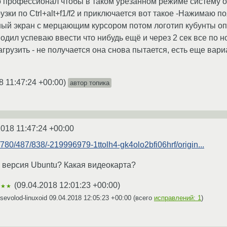
ько профессионал чтобы в таком урезанном режиме систему
узки по Ctrl+alt+f1/f2 и приключается вот такое -Нажимаю 
рный экран с мерцающим курсором потом логотип кубунты о
водил успеваю ввести что нибудь ещё и через 2 сек все по нов
грузить - не получается она снова пытается, есть еще вари
8 11:47:24 +00:00
)
автор топика
2018 11:47:24 +00:00
/780/487/838/-219996979-1ttolh4-gk4olo2bfi06hrf/origin...
я версия Ubuntu? Какая видеокарта?
(
09.04.2018 12:01:23 +00:00
)
★★★
evolod-linuxoid
09.04.2018 12:05:23 +00:00
(всего
исправлений: 1
)