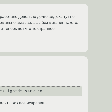
 работало довольно долго видюха тут не
ормально вызывалась, без мигания такого,
а теперь вот что-то странное
m/lightdm.service
алить, как все исправишь.