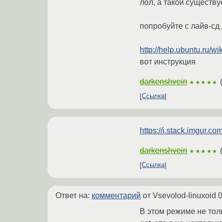
лол, а такой существу
попробуйте с лайв-сд
http://help.ubuntu.ru/
вот инструкция
darkenshvein
★★★★★
Ссылка
https://i.stack.imgur.co
darkenshvein
★★★★★
Ссылка
Ответ на:
комментарий
от Vsevolod-linuxoid
0
В этом режиме не толь