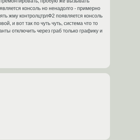
 отремонтировать, пробую же вызывать
появляется консоль но ненадолго - примерно
пять жму контролцтрлФ2 появляется консоль
ой, и вот так по чуть чуть, система что то
анты отключить через граб только графику и