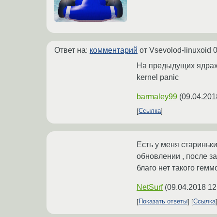
Ответ на:
комментарий
от Vsevolod-linuxoid
0
На предыдущих ядрах т
kernel panic
barmaley99
(
09.04.201
Ссылка
Есть у меня стариньк
обновлении , после за
благо нет такого гемм
NetSurf
(
09.04.2018 12
Показать ответы
Ссылка