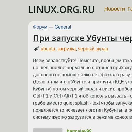
LINUX.ORG.RU
Новости
Г
Форум
—
General
При запуске Убунты че
ubuntu
,
загрузка
,
черный экран
Всем здравствуйте! Помогите, вообщем такая
но шел вполне нормально я отошел прихожу
дословно не помню жалко не сфоткал сразу,
(Дело в том что к Убунте я прикрутил КДЕ у
Кубунту) потом черный экран и висит, пробо
Ctrl+F1 и Ctrl+Alt+F1 чтоб консоль вызвать 
грабе вместо quiet splash - text чтобы запус
появляется то исчезает логотип Кубунты, в 
систему жестко загрузится в режиме консол
barmaley99