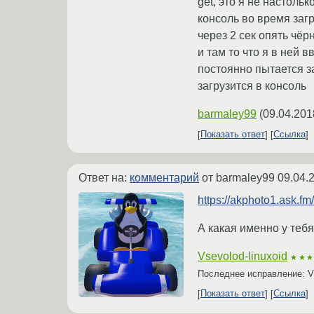
get, это я не настол
консоль во время загр
через 2 сек опять чё
и там то что я в ней в
постоянно пытается за
загрузится в консоль
barmaley99
(
09.04.201
Показать ответ
Ссылка
Ответ на:
комментарий
от barmaley99
09.04.
https://akphoto1.ask.fm
А какая именно у теб
Vsevolod-linuxoid
★★
Последнее исправление: Vs
Показать ответ
Ссылка