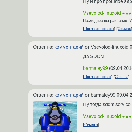
Ну и про прошлое яд
Vsevolod-linuxoid
★★
Последнее исправление: Vs
Показать ответы
Ссылка
Ответ на:
комментарий
от Vsevolod-linuxoid
0
Да SDDM
barmaley99
(
09.04.201
Показать ответ
Ссылка
Ответ на:
комментарий
от barmaley99
09.04.
Ну тогда sddm.service
Vsevolod-linuxoid
★★
Ссылка