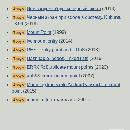
При запуске Убунты черный экран
(2018)
Форум
Черный экран при входе в систему, Kubuntu
Форум
18.04
(2018)
Mount Point
(1999)
Форум
lxc mount entry
(2014)
Форум
REST entry point and DDoS
(2018)
Форум
Hash table, nodes, linked lists
(2016)
Форум
ERROR: Duplicate mount points
(2020)
Форум
apt && cdrom mount point
(2007)
Форум
Mounting tmpfs into Android's userdata mount
Форум
point
(2015)
mount -o loop зависает
(2001)
Форум