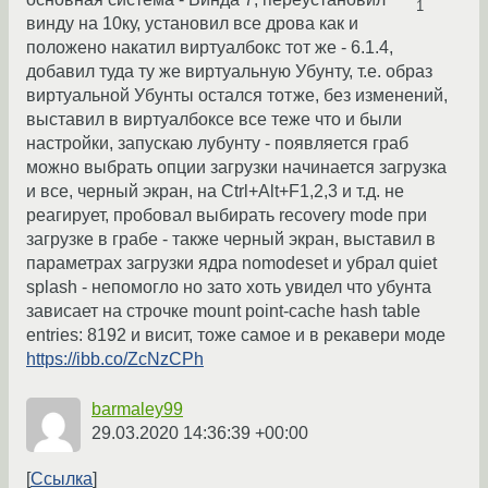
1
винду на 10ку, установил все дрова как и
положено накатил виртуалбокс тот же - 6.1.4,
добавил туда ту же виртуальную Убунту, т.е. образ
виртуальной Убунты остался тотже, без изменений,
выставил в виртуалбоксе все теже что и были
настройки, запускаю лубунту - появляется граб
можно выбрать опции загрузки начинается загрузка
и все, черный экран, на Ctrl+Alt+F1,2,3 и т.д. не
реагирует, пробовал выбирать recovery mode при
загрузке в грабе - также черный экран, выставил в
параметрах загрузки ядра nomodeset и убрал quiet
splash - непомогло но зато хоть увидел что убунта
зависает на строчке mount point-cache hash table
entries: 8192 и висит, тоже самое и в рекавери моде
https://ibb.co/ZcNzCPh
barmaley99
29.03.2020 14:36:39 +00:00
Ссылка