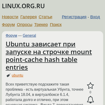
LINUX.ORG.RU
Новости
Галерея
Статьи
Регистрация
-
Вход
Форум
Опросы
Трекер
Поиск
Форум
—
General
Ubuntu зависает при
запуске на строчке mount
point-cache hash table
entries
ubuntu
Всех приветствую подскажите такая
проблема - есть виртуальная Убунта, точнее
0
Лубунта 18.04, в виртуалбоксе 6.1.4,
работала долго и отлично, при этом
основная система - Винда 7, переустановил