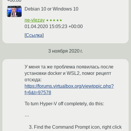
+00:00
Debian 10 or Windows 10
ne-vlezay
★★★★★
01.04.2020 15:05:23 +00:00
Ссылка
3 ноября 2020 г.
У меня та же проблема появилась после
установки docker и WSL2, помог рецепт
отсюда:
https://forums.virtualbox.org/viewtopic.php?
f=6&t=97578
To turn Hyper-V off completely, do this:
…
Find the Command Prompt icon, right click