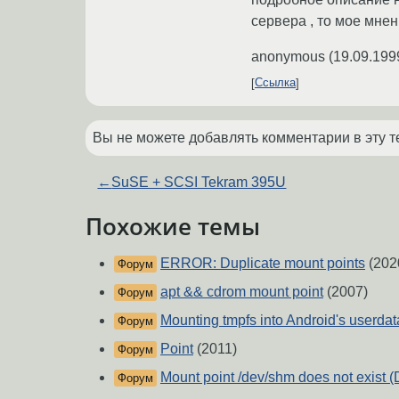
сервера , то мое мнение
anonymous
(
19.09.199
Ссылка
Вы не можете добавлять комментарии в эту т
←
SuSE + SCSI Tekram 395U
Похожие темы
ERROR: Duplicate mount points
(202
Форум
apt && cdrom mount point
(2007)
Форум
Mounting tmpfs into Android's userdat
Форум
Point
(2011)
Форум
Mount point /dev/shm does not exist 
Форум