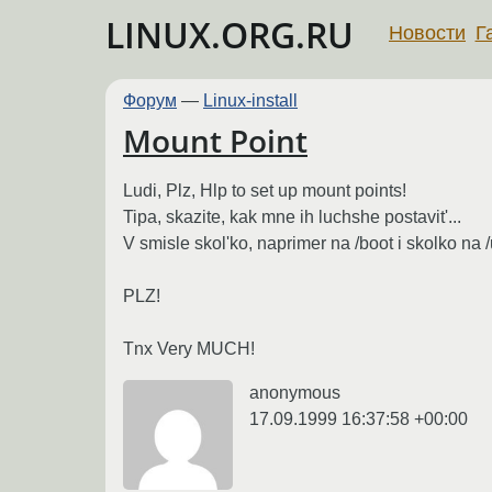
LINUX.ORG.RU
Новости
Г
Форум
—
Linux-install
Mount Point
Ludi, Plz, Hlp to set up mount points!
Tipa, skazite, kak mne ih luchshe postavit'...
V smisle skol'ko, naprimer na /boot i skolko na /us
PLZ!
Tnx Very MUCH!
anonymous
17.09.1999 16:37:58 +00:00