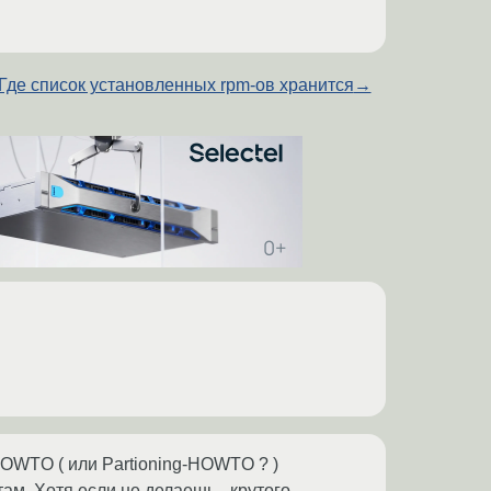
Где список установленных rpm-ов хранится
→
-HOWTO ( или Partioning-HOWTO ? )
 там. Хотя если не делаешь _крутого_