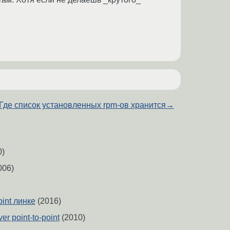
Где список установленных rpm-ов хранится
→
0)
006)
oint линке
(2016)
er point-to-point
(2010)