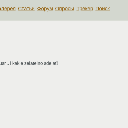
алерея
Статьи
Форум
Опросы
Трекер
Поиск
r... I kakie zelatelno sdelat'!