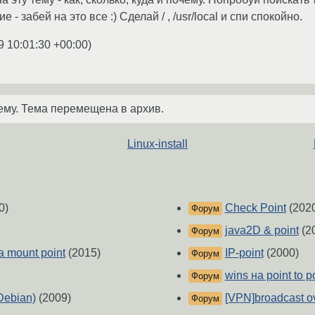
 - забей на это все :) Cделай / , /usr/local и спи спокойно.
9 10:01:30 +00:00
)
ему. Тема перемещена в архив.
Linux-install
0)
Check Point
(202
Форум
java2D & point
(2
Форум
a mount point
(2015)
IP-point
(2000)
Форум
wins на point to p
Форум
(Debian)
(2009)
[VPN]broadcast ov
Форум