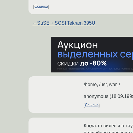
Ссылка
←
SuSE + SCSI Tekram 395U
/home, /usr, /var, /
anonymous
(
18.09.199
Ссылка
Когда-то видел я в ха
подробное описание на