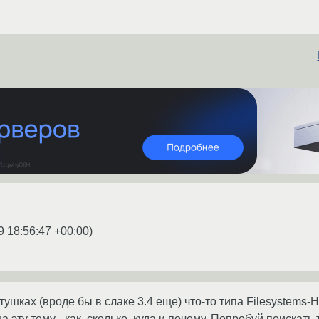
9 18:56:47 +00:00
)
утушках (вроде бы в слаке 3.4 еще) что-то типа Filesystems
 эту тему - как, сколько, куда и почему. Попробуй поискать