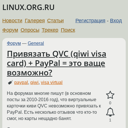
LINUX.ORG.RU
Новости
Галерея
Статьи
Регистрация
-
Вход
Форум
Опросы
Трекер
Поиск
Форум
—
General
Привязать QVC (qiwi visa
card) + PayPal = это ваще
возможно?
paypal
,
qiwi
,
visa virtual
На форумах многие пишут (в основном
посты за 2010-2016 год), что виртуальные
0
карточки киви QVC невозможно привязать к
PayPal. Есть несколько отзывов что кто-то
смог, но карты нещадно банят.
1