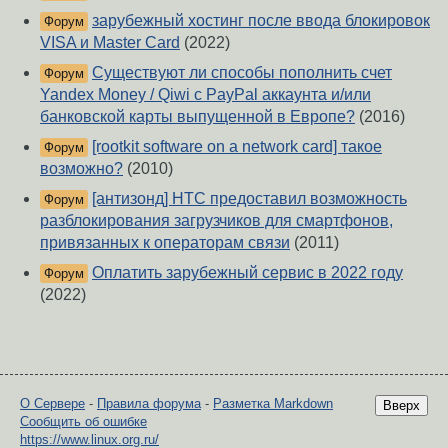
зарубежный хостинг после ввода блокировок
Форум
VISA и Master Card
(2022)
Существуют ли способы пополнить счет
Форум
Yandex Money / Qiwi с PayPal аккаунта и/или
банковской карты выпущенной в Европе?
(2016)
[rootkit software on a network card] такое
Форум
возможно?
(2010)
[антизонд] HTC предоставил возможность
Форум
разблокирования загрузчиков для смартфонов,
привязанных к операторам связи
(2011)
Оплатить зарубежный сервис в 2022 году
Форум
(2022)
О Сервере
-
Правила форума
-
Разметка Markdown
Вверх
Сообщить об ошибке
https://www.linux.org.ru/