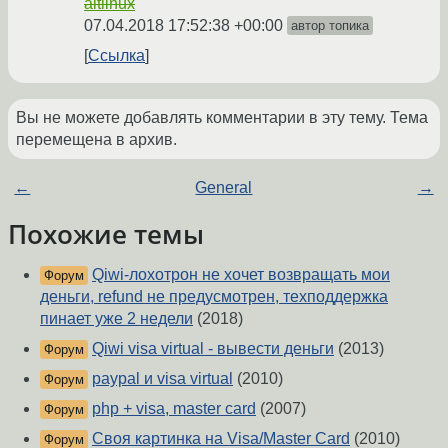
altlinux
07.04.2018 17:52:38 +00:00
автор топика
Ссылка
Вы не можете добавлять комментарии в эту тему. Тема
перемещена в архив.
←
General
→
Похожие темы
Qiwi-лохотрон не хочет возвращать мои
Форум
деньги, refund не предусмотрен, техподдержка
пинает уже 2 недели
(2018)
Qiwi visa virtual - вывести деньги
(2013)
Форум
paypal и visa virtual
(2010)
Форум
php + visa, master card
(2007)
Форум
Своя картинка на Visa/Master Card
(2010)
Форум