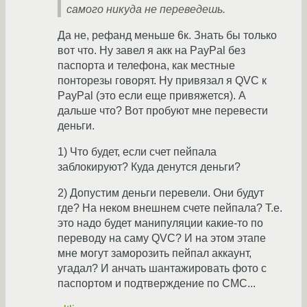
самого никуда не переведешь.
Да не, рефанд меньше 6к. Знать бы только
вот что. Ну завел я акк на PayPal без
паспорта и телефона, как местные
понторезы говорят. Ну привязал я QVC к
PayPal (это если еще привяжется). А
дальше что? Вот пробуют мне перевести
деньги.
1) Что будет, если счет пейпала
заблокируют? Куда денутся деньги?
2) Допустим деньги перевели. Они будут
где? На неком внешнем счете пейпала? Т.е.
это надо будет манипуляции какие-то по
переводу на саму QVC? И на этом этапе
мне могут заморозить пейпал аккаунт,
угадал? И анчать шантажировать фото с
паспортом и подтверждение по СМС...