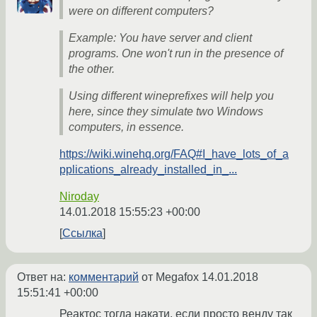
were on different computers?
Example: You have server and client
programs. One won't run in the presence of
the other.
Using different wineprefixes will help you
here, since they simulate two Windows
computers, in essence.
https://wiki.winehq.org/FAQ#I_have_lots_of_a
pplications_already_installed_in_...
Niroday
14.01.2018 15:55:23 +00:00
Ссылка
Ответ на:
комментарий
от Megafox
14.01.2018
15:51:41 +00:00
Реактос тогда накати, если просто венду так