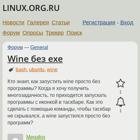
LINUX.ORG.RU
Новости
Галерея
Статьи
Регистрация
-
Вход
Форум
Опросы
Трекер
Поиск
Форум
—
General
Wine без exe
bash
,
ubuntu
,
wine
Кто знает, как запустить wine просто без
программы? Когда я хочу получить
1
многозадачность, то приходится запускать
программы с иконкой в таскбаре. Как это
сделать с помощью команды, чтобы таскбар
1
не скрывался, а wine запустился просто без
программ?
Megafox