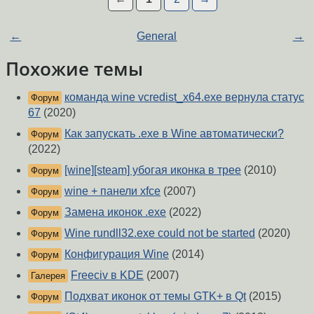
←
General
→
Похожие темы
команда wine vcredist_x64.exe вернула статус
Форум
67
(2020)
Как запускать .exe в Wine автоматически?
Форум
(2022)
[wine][steam] убогая иконка в трее
(2010)
Форум
wine + панели xfce
(2007)
Форум
Замена иконок .exe
(2022)
Форум
Wine rundll32.exe could not be started
(2020)
Форум
Конфигурация Wine
(2014)
Форум
Freeciv в KDE
(2007)
Галерея
Подхват иконок от темы GTK+ в Qt
(2015)
Форум