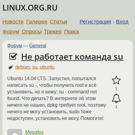
LINUX.ORG.RU
Новости
Галерея
Статьи
Регистрация
-
Вход
Форум
Опросы
Трекер
Поиск
Форум
—
General
Не работает команда su
debian
,
su
,
ubuntu
Ubuntu 14.04 LTS. Запустил, попытался
написать su -, чтобы получить root и всё
1
установить, но я вижу: su - command not
found. Что делать? В интернете об этом
ничего не нашел, dpkg требует root, поэтому
1
ничего не могу установить, sudo тоже
недоступен, установить не могу. Помогите!
Megafox