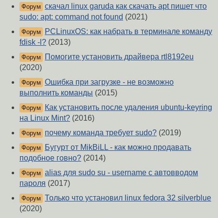
скачал linux garuda как скачать apt пишет что
Форум
sudo: apt: command not found
(2021)
PCLinuxOS: как набрать в терминале команду
Форум
fdisk -l?
(2013)
Помогите установить драйвера rtl8192eu
Форум
(2020)
Ошибка при загрузке - не возможно
Форум
выполнить команды
(2015)
Как установить после удаления ubuntu-keyring
Форум
на Linux Mint?
(2016)
почему команда требует sudo?
(2019)
Форум
Бугурт от MikBiLL - как можно продавать
Форум
подобное говно?
(2014)
alias для sudo su - username с автовводом
Форум
пароля
(2017)
Только что установил linux fedora 32 silverblue
Форум
(2020)