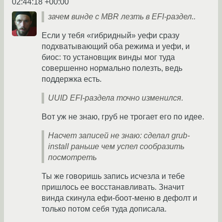
02:44:18 +00:00
зачем винде с MBR лезть в EFI-раздел..
Если у тебя «гибридный» уефи сразу
подхватывающий оба режима и уефи, и
биос: то установщик винды мог туда
совершенно нормально полезть, ведь
поддержка есть.
UUID EFI-раздела точно изменился.
Вот уж не знаю, груб не трогает его по идее.
Насчет записей не знаю: сделал grub-
install раньше чем успел сообразить
посмотреть
Ты же говоришь запись исчезла и тебе
пришлось ее восстанавливать. Значит
винда скинула ефи-боот-меню в дефолт и
только потом себя туда дописала.