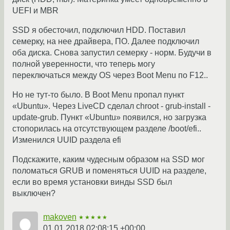
UEFI и MBR
SSD я обесточил, подключил HDD. Поставил
семерку, на нее драйвера, ПО. Далее подключил
оба диска. Снова запустил семерку - норм. Будучи в
полной уверенности, что теперь могу
переключаться между OS через Boot Menu по F12..
Но не тут-то было. В Boot Menu пропал пункт
«Ubuntu». Через LiveCD сделал chroot - grub-install -
update-grub. Пункт «Ubuntu» появился, но загрузка
стопорилась на отсутствующем разделе /boot/efi..
Изменился UUID раздела efi
Подскажите, каким чудесным образом на SSD мог
поломаться GRUB и поменяться UUID на разделе,
если во время установки винды SSD был
выключен?
makoven
★★★★★
01.01.2018 02:08:15 +00:00