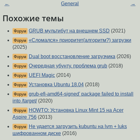
←
General
→
Похожие темы
GRUB мультибут на внешнем SSD
(2021)
Форум
«Сломался» приоритет(алгоритм?) загрузки
Форум
(2025)
Dual boot восстановление загрузчика
(2026)
Форум
Очередная убунту. проблема grub
(2018)
Форум
UEFI Magic
(2014)
Форум
Установка Ubuntu 18.04
(2018)
Форум
grub-efi-amd64-signed' package failed to install
Форум
into /target/
(2020)
HOWTO: Установка Linux Mint 15 на Acer
Форум
Aspire 756
(2013)
Не удается загрузить kubuntu на lvm + luks
Форум
шифрованном диске
(2016)