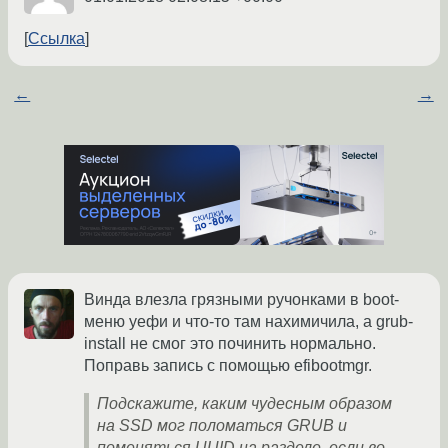
Ссылка
←
→
Винда влезла грязными ручонками в boot-
меню уефи и что-то там нахимичила, а grub-
install не смог это починить нормально.
Поправь запись с помощью efibootmgr.
Подскажите, каким чудесным образом
на SSD мог поломаться GRUB и
поменяться UUID на разделе, если во