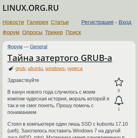
LINUX.ORG.RU
Новости
Галерея
Статьи
Регистрация
-
Вход
Форум
Опросы
Трекер
Поиск
Форум
—
General
Тайна затертого GRUB-a
grub
,
ubuntu
,
windows
,
чудеса
Здравствуйте
0
В канун нового года случилось с моим
компом чудесная история, мораль которой я
так и не смог понять. Прошу помочь с
1
пониманием
Стоял в компьютере один лишь SSD с kubuntu 17.10
(uefi). Захотелось поставить Windows 7 на другой
диск (HDD, mbr). Материнка умеет одновременно в