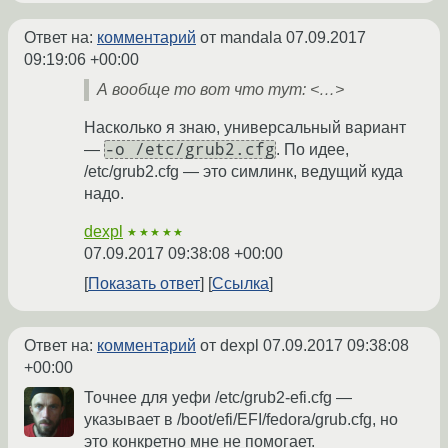
Ответ на:
комментарий
от mandala
07.09.2017
09:19:06 +00:00
А вообще то вот что тут: <…>
Насколько я знаю, универсальный вариант
-o /etc/grub2.cfg
—
. По идее,
/etc/grub2.cfg — это симлинк, ведущий куда
надо.
dexpl
★★★★★
07.09.2017 09:38:08 +00:00
Показать ответ
Ссылка
Ответ на:
комментарий
от dexpl
07.09.2017 09:38:08
+00:00
Точнее для уефи /etc/grub2-efi.cfg —
указывает в /boot/efi/EFI/fedora/grub.cfg, но
это конкретно мне не помогает.