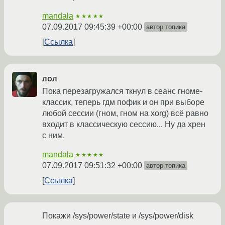
mandala
★★★★★
07.09.2017 09:45:39 +00:00
автор топика
Ссылка
лол
Пока перезагружался ткнул в сеанс гноме-
классик, теперь гдм пофик и он при выборе
любой сессии (гном, гном на xorg) всё равно
входит в классическую сессию... Ну да хрен
с ним.
mandala
★★★★★
07.09.2017 09:51:32 +00:00
автор топика
Ссылка
Покажи /sys/power/state и /sys/power/disk