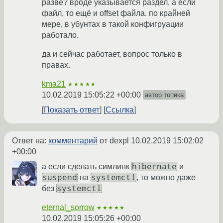
разве? вроде указывается раздел, а если
файл, то ещё и offset файла. по крайней
мере, в убунтах в такой конфигруации
работало.
да и сейчас работает, вопрос только в
правах.
kma21
★★★★★
10.02.2019 15:05:22 +00:00
автор топика
Показать ответ
Ссылка
Ответ на:
комментарий
от dexpl
10.02.2019 15:02:02
+00:00
hibernate
а если сделать симлинк
и
suspend
systemctl
на
, то можно даже
systemctl
без
eternal_sorrow
★★★★★
10.02.2019 15:05:26 +00:00