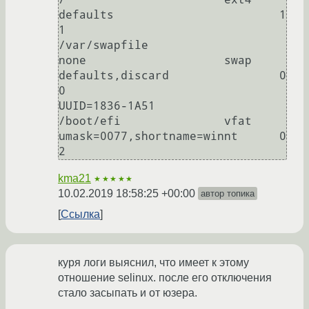
defaults                        1 
1

/var/swapfile                                   
none                    swap    
defaults,discard                0 
0

UUID=1836-1A51                                  
/boot/efi               vfat    
umask=0077,shortname=winnt      0 
kma21
★★★★★
10.02.2019 18:58:25 +00:00
автор топика
Ссылка
куря логи выяснил, что имеет к этому
отношение selinux. после его отключения
стало засыпать и от юзера.