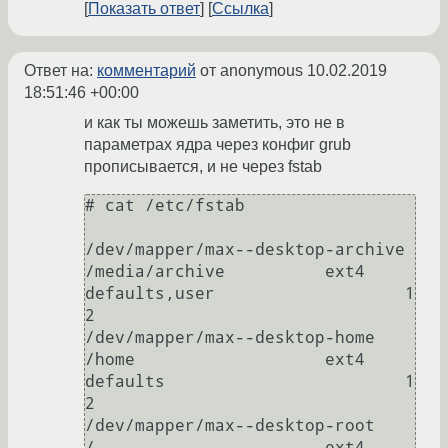
Показать ответ
Ссылка
Ответ на:
комментарий
от anonymous
10.02.2019
18:51:46 +00:00
и как ты можешь заметить, это не в
параметрах ядра через конфиг grub
прописывается, и не через fstab
# cat /etc/fstab

/dev/mapper/max--desktop-archive                
/media/archive          ext4    
defaults,user                   1 
2

/dev/mapper/max--desktop-home                   
/home                   ext4    
defaults                        1 
2

/dev/mapper/max--desktop-root                   
/                       ext4    