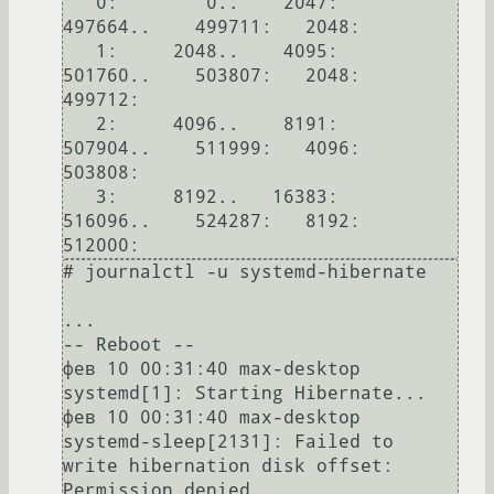
   0:        0..    2047:     
497664..    499711:   2048:            

   1:     2048..    4095:     
501760..    503807:   2048:     
499712:

   2:     4096..    8191:     
507904..    511999:   4096:     
503808:

   3:     8192..   16383:     
516096..    524287:   8192:     
# journalctl -u systemd-hibernate

...

-- Reboot --

фев 10 00:31:40 max-desktop 
systemd[1]: Starting Hibernate...

фев 10 00:31:40 max-desktop 
systemd-sleep[2131]: Failed to 
write hibernation disk offset: 
Permission denied
