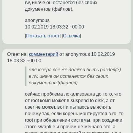
rw, иначе он останется без своих
документов (файлов).
anonymous
10.02.2019 18:03:32 +00:00
Показать ответ
Ссылка
Ответ на:
комментарий
от anonymous
10.02.2019
18:03:32 +00:00
для юзера все же должен быть раздел(?)
в rw, иначе он останется без своих
документов (файлов).
сейчас проблема локализована до того, что
от root комп может в suspend to disk, а от
user не может. вот и пытаюсь выяснять
почему так. если корень монтируется в ro, то
root при обновлении системы, при создании
этого swapfile и прочем не мешало это. а