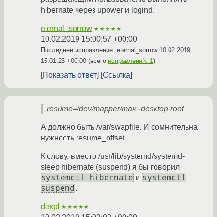
hibernate через upower и logind.
eternal_sorrow
★★★★★
10.02.2019 15:00:57 +00:00
Последнее исправление: eternal_sorrow
10.02.2019
15:01:25 +00:00
(всего
исправлений: 1
)
Показать ответ
Ссылка
resume=/dev/mapper/max--desktop-root
А должно быть /var/swapfile. И сомнительна
нужность resume_offset.
К слову, вместо /usr/lib/systemd/systemd-
sleep hibernate (suspend) я бы говорил
systemctl hibernate
systemctl
и
suspend
.
dexpl
★★★★★