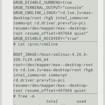
GRUB_DISABLE_SUBMENU=true

GRUB_TERMINAL_OUTPUT="console"

GRUB_CMDLINE_LINUX="rd.lvm.lv=max-
desktop/root rhgb intel_iommu=on 
iommu=pt rd.driver.pre=vfio-pci 
resume=/dev/mapper/max--desktop-
root resume_offset=497664 quiet"

# cat /proc/cmdline

BOOT_IMAGE=/boot/vmlinuz-4.20.6-
200.fc29.x86_64 
root=/dev/mapper/max--desktop-root 
ro rd.lvm.lv=max-desktop/root rhgb 
intel_iommu=on iommu=pt 
rd.driver.pre=vfio-pci 
resume=/dev/mapper/max--desktop-
# free -m

              total        used        