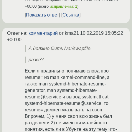
+00:00
(всего
исправлений: 1
)
Показать ответ
Ссылка
Ответ на:
комментарий
от kma21
10.02.2019 15:05:22
+00:00
А должно быть /var/swapfile.
разве?
Если я правильно понимаю слова про
resume= из man kernel-command-line, а
также man systemd-hibernate-resume-
generator, man systemd-hibernate-
resume@.service и вывод systemctl cat
systemd-hibernate-resume@.service, то
resume= должен указывать на своп.
Впрочем, 1) у меня своп всю жизнь был
разделом и 2) не имею ни малейшего
понятия, есть ли в Убунте на эту тему что-