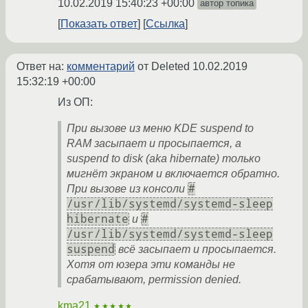
10.02.2019 15:40:23 +00:00
автор топика
Показать ответ
Ссылка
Ответ на:
комментарий
от Deleted
10.02.2019
15:32:19 +00:00
Из ОП:
При вызове из меню KDE suspend to
RAM засыпает и просыпается, а
suspend to disk (aka hibernate) только
мигнёт экраном и включается обратно.
#
При вызове из консоли
/usr/lib/systemd/systemd-sleep
hibernate
#
и
/usr/lib/systemd/systemd-sleep
suspend
всё засыпает и просыпается.
Хотя от юзера эти команды не
срабатывают, permission denied.
kma21
★★★★★