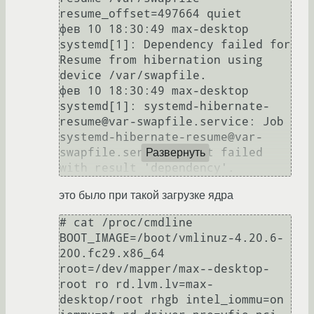
resume_offset=497664 quiet

фев 10 18:30:49 max-desktop 
systemd[1]: Dependency failed for 
Resume from hibernation using 
device /var/swapfile.

фев 10 18:30:49 max-desktop 
systemd[1]: systemd-hibernate-
resume@var-swapfile.service: Job 
systemd-hibernate-resume@var-
swapfile.service/start failed 
Развернуть
with result 'dependency'.
это было при такой загрузке ядра
# cat /proc/cmdline 

BOOT_IMAGE=/boot/vmlinuz-4.20.6-
200.fc29.x86_64 
root=/dev/mapper/max--desktop-
root ro rd.lvm.lv=max-
desktop/root rhgb intel_iommu=on 