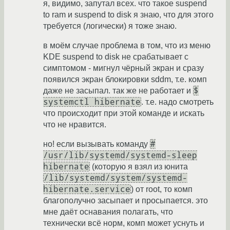
я, видимо, запутал всех. что такое suspend
to ram и suspend to disk я знаю, что для этого
требуется (логически) я тоже знаю.
в моём случае проблема в том, что из меню
KDE suspend to disk не срабатывает с
симптомом - мигнул чёрный экран и сразу
появился экран блокировки sddm, т.е. комп
$
даже не засыпал. так же не работает и
systemctl hibernate
. т.е. надо смотреть
что происходит при этой команде и искать
что не нравится.
#
но! если вызывать команду
/usr/lib/systemd/systemd-sleep
hibernate
(которую я взял из юнита
/lib/systemd/system/systemd-
hibernate.service
) от root, то комп
благополучно засыпает и просыпается. это
мне даёт оснавания полагать, что
технически всё норм, комп может уснуть и