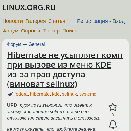
LINUX.ORG.RU
Новости
Галерея
Статьи
Регистрация
-
Вход
Форум
Опросы
Трекер
Поиск
Форум
—
General
Hibernate не усыпляет комп
при вызове из меню KDE
из-за прав доступа
(виноват selinux)
fedora
,
hibernate
,
kde
,
selinux
,
systemd
UPD:
куря логи выяснил, что имеет к
этому отношение selinux. после его
0
отключения стало засыпать и от юзера.
не могу сказать, что проблема решена,