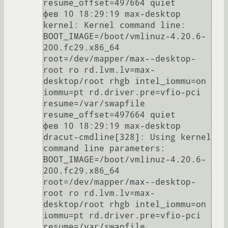
resume_offset=497664 quiet

фев 10 18:29:19 max-desktop 
kernel: Kernel command line: 
BOOT_IMAGE=/boot/vmlinuz-4.20.6-
200.fc29.x86_64 
root=/dev/mapper/max--desktop-
root ro rd.lvm.lv=max-
desktop/root rhgb intel_iommu=on 
iommu=pt rd.driver.pre=vfio-pci 
resume=/var/swapfile 
resume_offset=497664 quiet

фев 10 18:29:19 max-desktop 
dracut-cmdline[328]: Using kernel 
command line parameters: 
BOOT_IMAGE=/boot/vmlinuz-4.20.6-
200.fc29.x86_64 
root=/dev/mapper/max--desktop-
root ro rd.lvm.lv=max-
desktop/root rhgb intel_iommu=on 
iommu=pt rd.driver.pre=vfio-pci 
resume=/var/swapfile 