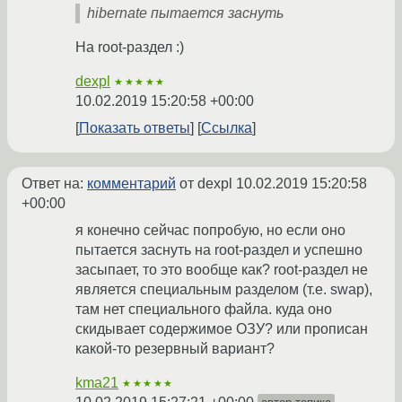
hibernate пытается заснуть
На root-раздел :)
dexpl
★★★★★
10.02.2019 15:20:58 +00:00
Показать ответы
Ссылка
Ответ на:
комментарий
от dexpl
10.02.2019 15:20:58
+00:00
я конечно сейчас попробую, но если оно
пытается заснуть на root-раздел и успешно
засыпает, то это вообще как? root-раздел не
является специальным разделом (т.е. swap),
там нет специального файла. куда оно
скидывает содержимое ОЗУ? или прописан
какой-то резервный вариант?
kma21
★★★★★