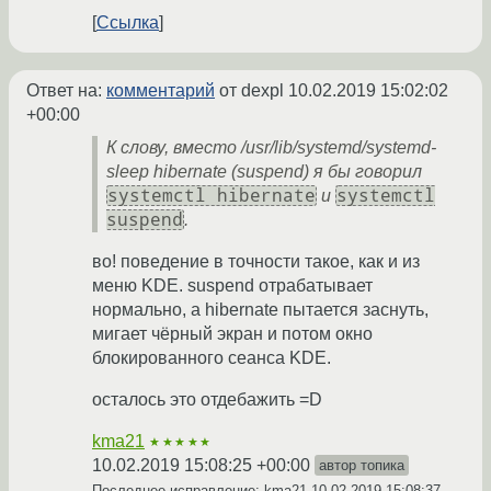
Ссылка
Ответ на:
комментарий
от dexpl
10.02.2019 15:02:02
+00:00
К слову, вместо /usr/lib/systemd/systemd-
sleep hibernate (suspend) я бы говорил
systemctl hibernate
systemctl
и
suspend
.
во! поведение в точности такое, как и из
меню KDE. suspend отрабатывает
нормально, а hibernate пытается заснуть,
мигает чёрный экран и потом окно
блокированного сеанса KDE.
осталось это отдебажить =D
kma21
★★★★★
10.02.2019 15:08:25 +00:00
автор топика
Последнее исправление: kma21
10.02.2019 15:08:37