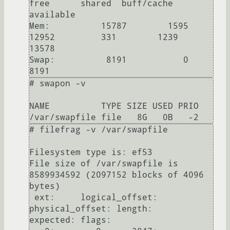
free      shared  buff/cache   
available

Mem:          15787        1595       
12952         331        1239       
13578

Swap:          8191           0        
# swapon -v

NAME          TYPE SIZE USED PRIO

# filefrag -v /var/swapfile

Filesystem type is: ef53

File size of /var/swapfile is 
8589934592 (2097152 blocks of 4096 
bytes)

 ext:     logical_offset:        
physical_offset: length:   
expected: flags:
