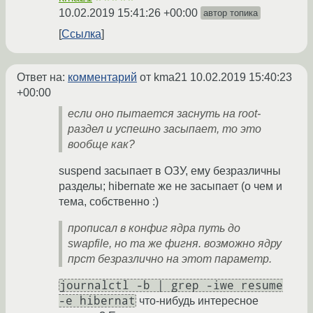
10.02.2019 15:41:26 +00:00
автор топика
Ссылка
Ответ на:
комментарий
от kma21
10.02.2019 15:40:23
+00:00
если оно пытается заснуть на root-
раздел и успешно засыпает, то это
вообще как?
suspend засыпает в ОЗУ, ему безразличны
разделы; hibernate же не засыпает (о чем и
тема, собственно :)
прописал в конфиг ядра путь до
swapfile, но та же фигня. возможно ядру
прст безразлично на этот параметр.
journalctl -b | grep -iwe resume
-e hibernat
что-нибудь интересное