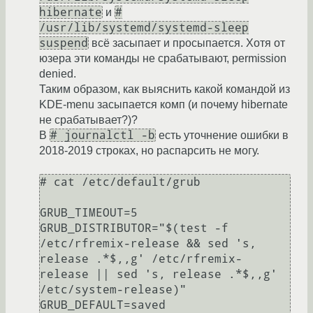
hibernate
#
и
/usr/lib/systemd/systemd-sleep
suspend
всё засыпает и просыпается. Хотя от
юзера эти команды не срабатывают, permission
denied.
Таким образом, как выяснить какой командой из
KDE-menu засыпается комп (и почему hibernate
не срабатывает?)?
# journalctl -b
В
есть уточнение ошибки в
2018-2019 строках, но распарсить не могу.
# cat /etc/default/grub

GRUB_TIMEOUT=5

GRUB_DISTRIBUTOR="$(test -f 
/etc/rfremix-release && sed 's, 
release .*$,,g' /etc/rfremix-
release || sed 's, release .*$,,g' 
/etc/system-release)"

GRUB_DEFAULT=saved
