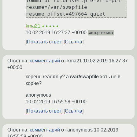
iommu=pt rd.driver.pre=vfio-pci 
resume=/var/swapfile 
resume_offset=497664 quiet
kma21
★★★★★
10.02.2019 16:27:37 +00:00
автор топика
Показать ответ
Ссылка
Ответ на:
комментарий
от kma21
10.02.2019 16:27:37
+00:00
корень
r
ead
o
nly? а
/var/swapfile
хоть не в
корне?
anonymous
10.02.2019 16:55:58 +00:00
Показать ответ
Ссылка
Ответ на:
комментарий
от anonymous
10.02.2019
16:55:58 +00:00