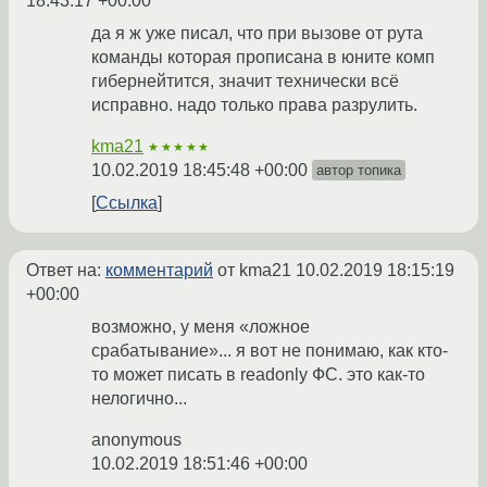
18:43:17 +00:00
да я ж уже писал, что при вызове от рута
команды которая прописана в юните комп
гибернейтится, значит технически всё
исправно. надо только права разрулить.
kma21
★★★★★
10.02.2019 18:45:48 +00:00
автор топика
Ссылка
Ответ на:
комментарий
от kma21
10.02.2019 18:15:19
+00:00
возможно, у меня «ложное
срабатывание»... я вот не понимаю, как кто-
то может писать в readonly ФС. это как-то
нелогично...
anonymous
10.02.2019 18:51:46 +00:00