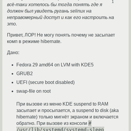
1
всё-таки хотелось бы тогда понять где я
должен был увидеть ругань selinux на
неправомерный доступ и как его настроить на
это.
Привет, ЛОР! Не могу понять почему не засыпает
комп в режиме hibernate.
Дано:
Fedora 29 amd64 on LVM with KDE5
GRUB2
UEFI (secure boot disabled)
swap-file on root
При вызове из меню KDE suspend to RAM
засыпает и просыпается, а suspend to disk (aka
hibernate) только мигнёт экраном и включается
#
обратно. При вызове из консоли
/usr/lib/systemd/systemd-sleep