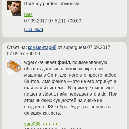
Back my pardon. obviously.
blitz
07.09.2017 07:52:11 +00:00
Ссылка
Ответ на:
комментарий
от superguest
07.09.2017
07:05:57 +00:00
wget скачивает
файл
, поименованную
область данных на диске конкретной
машины в Сети, для него это просто набор
байтов. Имя файла — это не его атрибут, а
файловой системы. В примере выше wget
пишет в stdout, пайп передает это в dd. При
этом никаких сущностей на диске не
создается. ISO-образ будет развернут на
флешку, как есть.
yars068
★★★★★