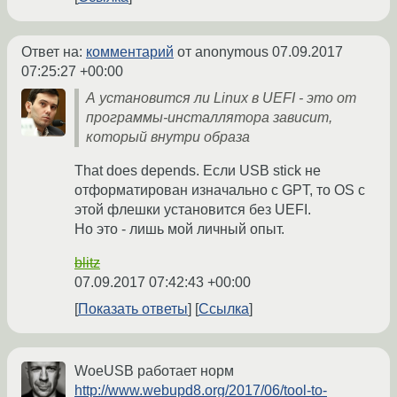
Ответ на:
комментарий
от anonymous
07.09.2017
07:25:27 +00:00
А установится ли Linux в UEFI - это от
программы-инсталлятора зависит,
который внутри образа
That does depends. Если USB stick не
отформатирован изначально с GPT, то OS с
этой флешки установится без UEFI.
Но это - лишь мой личный опыт.
blitz
07.09.2017 07:42:43 +00:00
Показать ответы
Ссылка
WoeUSB работает норм
http://www.webupd8.org/2017/06/tool-to-