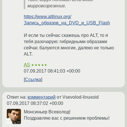
мирровозрезение.
https://www.altlinux.org/
Запись_образов_на_DVD_и_USB_Flash
И если ты сейчас скажешь про ALT, то я
тебя разочарую: гибридными образами
сейчас балуются многие, далеко не только
ALT.
AS
★★★★★
07.09.2017 08:41:03 +00:00
Ссылка
Ответ на:
комментарий
от Vsevolod-linuxoid
07.09.2017 08:37:02 +00:00
Монсиньер Всеволод!
Поздравляю вас с решением проблемы!