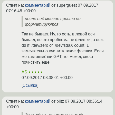
Ответ на:
комментарий
от superguest
07.09.2017
07:16:48 +00:00
после неё многие просто не
форматируются
Так не бывает. Ну, то есть, в левой оси
бывает, но это проблема не флешки, а оси.
dd if=/dev/zero of=/dev/sdaX count=1
замечательно «чинит» такие флешки. Если
же там ошмётки GPT, то, может, хвост
почистить ещё.
AS
★★★★★
07.09.2017 08:38:01 +00:00
Ссылка
Ответ на:
комментарий
от blitz
07.09.2017 08:36:14
+00:00
Твоя, вдрук поломал весь мойя