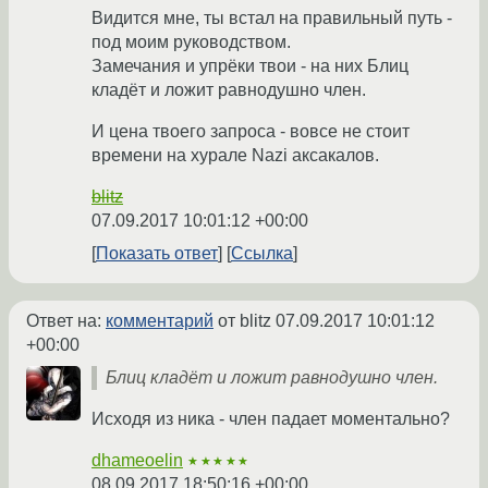
Видится мне, ты встал на правильный путь -
под моим руководством.
Замечания и упрёки твои - на них Блиц
кладёт и ложит равнодушно член.
И цена твоего запроса - вовсе не стоит
времени на хурале Nazi аксакалов.
blitz
07.09.2017 10:01:12 +00:00
Показать ответ
Ссылка
Ответ на:
комментарий
от blitz
07.09.2017 10:01:12
+00:00
Блиц кладёт и ложит равнодушно член.
Исходя из ника - член падает моментально?
dhameoelin
★★★★★
08.09.2017 18:50:16 +00:00