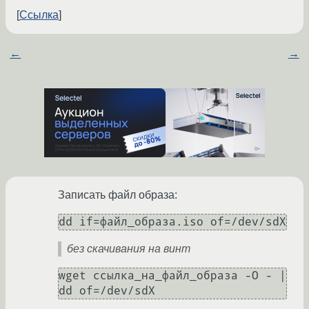
Ссылка
←
→
Записать файл образа:
без скачивания на винт
wget ссылка_на_файл_образа -O - | 