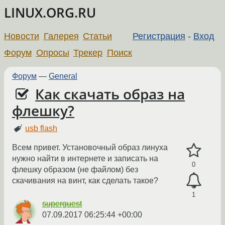
LINUX.ORG.RU
Новости
Галерея
Статьи
Регистрация
-
Вход
Форум
Опросы
Трекер
Поиск
Форум
—
General
Как скачать образ на
флешку?
usb flash
Всем привет. Установочный образ линуха
нужно найти в интернете и записать на
0
флешку образом (не файлом) без
скачивания на винт, как сделать такое?
1
superguest
07.09.2017 06:25:44 +00:00