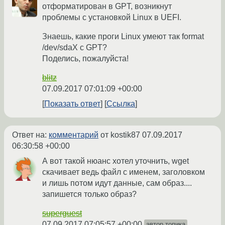
отформатирован в GPT, возникнут
проблемы с установкой Linux в UEFI.
Знаешь, какие проги Linux умеют так format
/dev/sdaX с GPT?
Поделись, пожалуйста!
blitz
07.09.2017 07:01:09 +00:00
Показать ответ
Ссылка
Ответ на:
комментарий
от kostik87
07.09.2017
06:30:58 +00:00
А вот такой нюанс хотел уточнить, wget
скачивает ведь файл с именем, заголовком
и лишь потом идут данные, сам образ....
запишется только образ?
superguest
07.09.2017 07:05:57 +00:00
автор топика