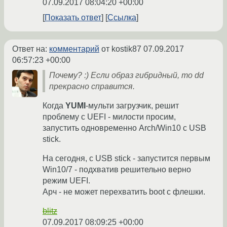
07.09.2017 08:04:20 +00:00
Показать ответ
Ссылка
Ответ на:
комментарий
от kostik87
07.09.2017
06:57:23 +00:00
Почему? :) Если образ гибридный, то dd
прекрасно справится.
Когда
YUMI
-мульти загрузчик, решит
проблему с UEFI - милости просим,
запустить одновременно Arch/Win10 с USB
stick.
На сегодня, с USB stick - запустится первым
Win10/7 - подхватив решительно верно
режим UEFI.
Арч - не может перехватить boot с флешки.
blitz
07.09.2017 08:09:25 +00:00