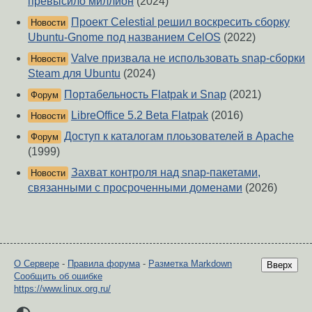
превысило миллион
(2024)
Проект Celestial решил воскресить сборку
Новости
Ubuntu-Gnome под названием CelOS
(2022)
Valve призвала не использовать snap-сборки
Новости
Steam для Ubuntu
(2024)
Портабельность Flatpak и Snap
(2021)
Форум
LibreOffice 5.2 Beta Flatpak
(2016)
Новости
Доступ к каталогам плоьзователей в Apache
Форум
(1999)
Захват контроля над snap-пакетами,
Новости
связанными с просроченными доменами
(2026)
О Сервере
-
Правила форума
-
Разметка Markdown
Вверх
Сообщить об ошибке
https://www.linux.org.ru/