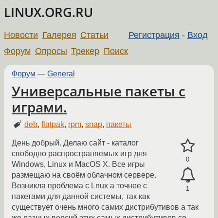
LINUX.ORG.RU
Новости
Галерея
Статьи
Регистрация
-
Вход
Форум
Опросы
Трекер
Поиск
Форум
—
General
Универсальные пакеты с
играми.
deb
,
flatpak
,
rpm
,
snap
,
пакеты
День добрый. Делаю сайт - каталог
свободно распространяемых игр для
0
Windows, Linux и MacOS X. Все игры
размещаю на своём облачном сервере.
Возникла проблема с Lnux а точнее с
1
пакетами для данной системы, так как
существует очень много самих дистрибутивов а так
же разных версий этих самых дистрибутивов со