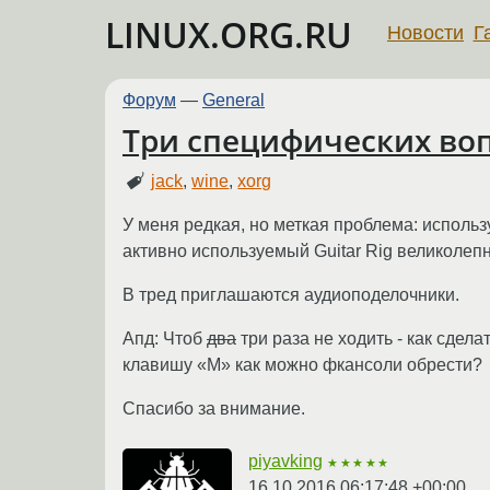
LINUX.ORG.RU
Новости
Г
Форум
—
General
Три специфических во
jack
,
wine
,
xorg
У меня редкая, но меткая проблема: использу
активно используемый Guitar Rig великолепно
В тред приглашаются аудиоподелочники.
Апд: Чтоб
два
три раза не ходить - как сдел
клавишу «M» как можно фкансоли обрести?
Спасибо за внимание.
piyavking
★★★★★
16.10.2016 06:17:48 +00:00