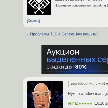
Последнее исправление: piyavking
Ссылка
←
Проблемы TLS в Gentoo. Как решить?
как сделать, чтоб 
Нужно window manager
i-rinat
(
16.10.2
★★★★★