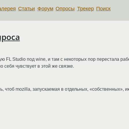
алерея
Статьи
Форум
Опросы
Трекер
Поиск
проса
ю FL Studio под wine, и там с некоторых пор перестала работ
 себя чувствует в этой же связке.
ать, чтоб mozilla, запускаемая в отдельных, «собственных»