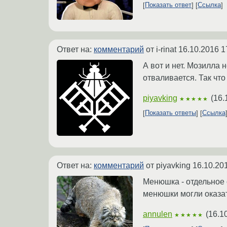
Показать ответ
Ссылка
Ответ на:
комментарий
от i-rinat
16.10.2016 1
А вот и нет. Мозилла
отваливается. Так что
piyavking
(
16.
★★★★★
Показать ответы
Ссылка
Ответ на:
комментарий
от piyavking
16.10.20
Менюшка - отдельное 
менюшки могли оказа
annulen
(
16.1
★★★★★