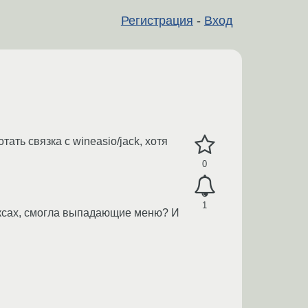
Регистрация
-
Вход
ать связка с wineasio/jack, хотя
0
1
, иксах, смогла выпадающие меню? И