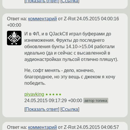
Показать ответ
Ссылка
Ответ на:
комментарий
от Z-Rot
24.05.2015 04:00:16
+00:00
И в ФЛ, и в QJackCtl играл буферами до
изнеможения. Фрукты до последнего
обновления бунты 14.10->15.04 работали
идеально (да и сейчас с высавленной в
аудионастройках пульсой отлично пляшут).
Не, софт менять - дело, конечно,
благородное, но эту вещь с джеком я хочу
победить.
piyavking
★★★★★
24.05.2015 09:17:29 +00:00
автор топика
Показать ответ
Ссылка
Ответ на:
комментарий
от Z-Rot
24.05.2015 04:06:57