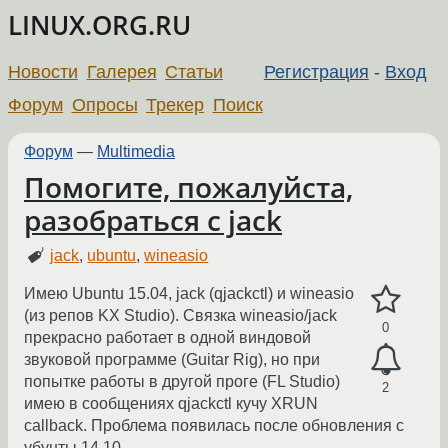
LINUX.ORG.RU
Новости
Галерея
Статьи
Регистрация
-
Вход
Форум
Опросы
Трекер
Поиск
Форум
—
Multimedia
Помогите, пожалуйста,
разобраться с jack
jack
,
ubuntu
,
wineasio
Имею Ubuntu 15.04, jack (qjackctl) и wineasio
(из репов KX Studio). Связка wineasio/jack
0
прекрасно работает в одной виндовой
звуковой программе (Guitar Rig), но при
попытке работы в другой проге (FL Studio)
2
имею в сообщениях qjackctl кучу XRUN
callback. Проблема появилась после обновления с
убунты 14.10.