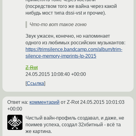
(посредством того же вайна через какой
нибудь мост типа dssi-vst и прочие).
Что-то вот такое гоню
Звук ужасен, конечно, но напоминает
одного из любимых российских музыкантов:
https://trimsilence.bandcamp.com/album/trim-
silence-memory-imprints-lp-2015
Z-Rot
24.05.2015 10:08:40 +00:00
Ссылка
Ответ на:
комментарий
от Z-Rot
24.05.2015 10:01:03
+00:00
Чистый вайн-профиль создавал, и даже, не
поимев успеха, создал 32хбитный - всё та
же картина.