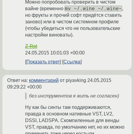
Можно попробовать проверить в чистом
mv ~/.wine ~/.wine~
вайне (временно
,
но фрукты и прочий софт придётся ставить
заново) или в чистом системном профиле
(чтобы убедиться что не пользовательские
настройки виноваты).
Z-Rot
24.05.2015 10:01:03 +00:00
Показать ответ
Ссылка
Ответ на:
комментарий
от piyavking
24.05.2015
09:29:22 +00:00
без инструментов я жить не согласен)
Ну как бы синты там поддерживаются,
правда в основном нативные VST, LV2,
DSSI, LADSPA. Скомпиленные для венды
VST, правда, по умолчанию нет, но их можно
применять тоже через костыли