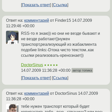
Показать ответ
Ссылка
Ответ на:
комментарий
от Finder15
14.07.2009
11:29:46 +00:00
RSS-то я знаю)) но они не везде бывают и
не везде работают))нужен
транспорт,реализующий из жабаклиента
подобие links:-Dтока чисто текстом..как
ссылки реализовать-хренознает))
DoctorSinus
★★★★★
14.07.2009 11:36:28 +00:00
автор топика
Показать ответ
Ссылка
Ответ на:
комментарий
от DoctorSinus
14.07.2009
11:36:28 +00:00
тебе нужен транспорт который будет
копипастить тебе _всю_ страницу? или весь