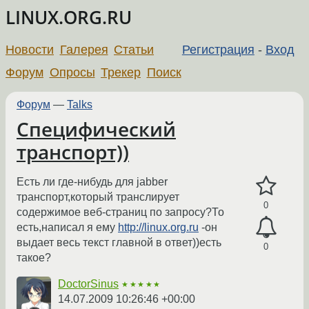
LINUX.ORG.RU
Новости
Галерея
Статьи
Регистрация
-
Вход
Форум
Опросы
Трекер
Поиск
Форум
—
Talks
Специфический
транспорт))
Есть ли где-нибудь для jabber
транспорт,который транслирует
0
содержимое веб-страниц по запросу?То
есть,написал я ему
http://linux.org.ru
-он
выдает весь текст главной в ответ))есть
0
такое?
DoctorSinus
★★★★★
14.07.2009 10:26:46 +00:00