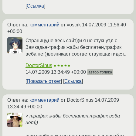
Ссылка
Ответ на:
комментарий
от vostrik
14.07.2009 11:56:40
+00:00
Страницу,не весь сайт))и я не стукнут,я с
Замкадья-трафик жабы бесплатен,трафик
веба нет))возникает соответствующая идея..
DoctorSinus
★★★★★
14.07.2009 13:34:49 +00:00
автор топика
Показать ответ
Ссылка
Ответ на:
комментарий
от DoctorSinus
14.07.2009
13:34:49 +00:00
> трафик жабы бесплатен,трафик веба
нет))
ищи сообщника во внутримкадье и делайте