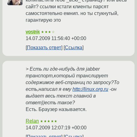
сайт? ссылки кстати клиенты парсят
самостоятельно емнип. но ты стукнутый,
гарантирую это
vostrik
★★★☆
14.07.2009 11:56:40 +00:00
Показать ответ
Ссылка
> Есть ли где-нибудь для jabber
транспорт,который транслирует
содержимое веб-страниц по запросу?То
есть,написал я ему
http://linux.org.ru
-он
выдает весь текст главной в
ответ))есть такое?
Есть. Браузер называется.
Relan
★★★★★
14.07.2009 12:07:19 +00:00
Показать ответ
Ссылка