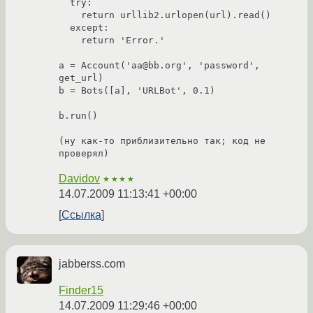
  try:

    return urllib2.urlopen(url).read()

  except:

    return 'Error.'

a = Account('aa@bb.org', 'password', 
get_url)

b = Bots([a], 'URLBot', 0.1)

b.run()

(ну как-то приблизительно так; код не 
проверял)
Davidov
★★★★
14.07.2009 11:13:41 +00:00
Ссылка
jabberss.com
Finder15
14.07.2009 11:29:46 +00:00