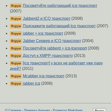
Посоветуйте работающий icq-транспорт
Форум
(2007)
Jabberd2 и ICQ транспорт
(2008)
Форум
Подскажите работающий Icq транспорт
(2007)
Форум
jabber + icq транспорт
(2009)
Форум
Jabber Сервер и ICQ транспорт
(2004)
Форум
Посоветуйте jabberd + icq-transport
(2008)
Форум
Доступ к XMPP-транспорту
(2013)
Форум
[icq транспорт] у всех не работает уже пару
Форум
дней?
(2011)
Mcabber icq-транспорт
(2013)
Форум
jabber icq
(2006)
Форум
О Сервере
-
Правила форума
-
Разметка Markdown
Вверх