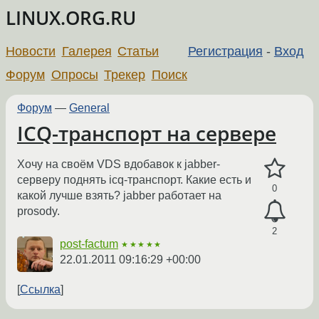
LINUX.ORG.RU
Новости
Галерея
Статьи
Регистрация
-
Вход
Форум
Опросы
Трекер
Поиск
Форум
—
General
ICQ-транспорт на сервере
Хочу на своём VDS вдобавок к jabber-
серверу поднять icq-транспорт. Какие есть и
0
какой лучше взять? jabber работает на
prosody.
2
post-factum
★★★★★
22.01.2011 09:16:29 +00:00
Ссылка