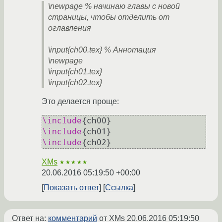
\newpage % начинаю главы с новой
страницы, чтобы отделить от
оглавления
\input{ch00.tex} % Аннотация
\newpage
\input{ch01.tex}
\input{ch02.tex}
Это делается проще:
\include
\include
\include
{ch02}
XMs
★★★★★
20.06.2016 05:19:50 +00:00
Показать ответ
Ссылка
Ответ на:
комментарий
от XMs
20.06.2016 05:19:50