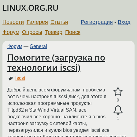
LINUX.ORG.RU
Новости
Галерея
Статьи
Регистрация
-
Вход
Форум
Опросы
Трекер
Поиск
Форум
—
General
Помогите (загрузка по
технологии iscsi)
iscsi
Добрый день всем форумчанам. проблема
вот в чем. настроил я iscsi диск, для этого я
0
использовал программные продукты
Tftpd32 и StarWind Virtual SAN. все
подключил все хорошо. на клиенте я в bios
1
настроил загрузку с сетевой карты,
перезагрузился и вуаля bios увидел iscsi все
хорошо. но вот беда при установки видовс зависает