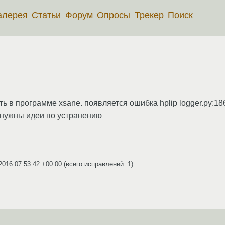
алерея
Статьи
Форум
Опросы
Трекер
Поиск
в программе xsane. появляется ошибка hplip logger.py:186:log
.4 нужны идеи по устранению
2016 07:53:42 +00:00
(всего исправлений: 1)