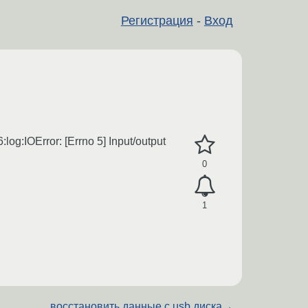
Регистрация
-
Вход
:IOError: [Errno 5] Input/output
0
1
восстановить данные с usb диска
→