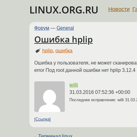
LINUX.ORG.RU
Новости
Г
Форум
—
General
Ошибка hplip
hplip
,
ошибка
Ошибка у пользователя, не может сканировать 
error Под root данной ошибки нет hplip 3.12
willi
31.03.2016 07:52:36 +00:00
Последнее исправление: willi
31.03.
Ссылка
←
Терминал linux