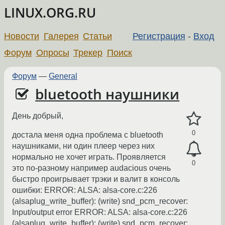
LINUX.ORG.RU
Новости
Галерея
Статьи
Регистрация
-
Вход
Форум
Опросы
Трекер
Поиск
Форум
—
General
bluetooth наушники
День добрый,
0
достала меня одна проблема с bluetooth
наушниками, ни один плеер через них
нормально не хочет играть. Проявляется
0
это по-разному например audacious очень
быстро проигрывает трэки и валит в консоль
ошибки: ERROR: ALSA: alsa-core.c:226
(alsaplug_write_buffer): (write) snd_pcm_recover:
Input/output error ERROR: ALSA: alsa-core.c:226
(alsaplug_write_buffer): (write) snd_pcm_recover: