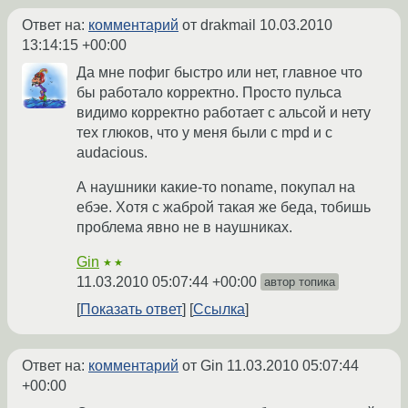
Ответ на:
комментарий
от drakmail
10.03.2010
13:14:15 +00:00
Да мне пофиг быстро или нет, главное что
бы работало корректно. Просто пульса
видимо корректно работает с альсой и нету
тех глюков, что у меня были с mpd и с
audacious.
А наушники какие-то noname, покупал на
ебэе. Хотя с жаброй такая же беда, тобишь
проблема явно не в наушниках.
Gin
★★
11.03.2010 05:07:44 +00:00
автор топика
Показать ответ
Ссылка
Ответ на:
комментарий
от Gin
11.03.2010 05:07:44
+00:00