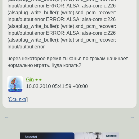
Input/output error ERROR: ALSA: alsa-core.c:226
(alsaplug_write_buffer): (write) snd_pcm_recover:
Input/output error ERROR: ALSA: alsa-core.c:226
(alsaplug_write_buffer): (write) snd_pcm_recover:
Input/output error ERROR: ALSA: alsa-core.c:226
(alsaplug_write_buffer): (write) snd_pcm_recover:
Input/output error
через некоторое время тыканья по трэкам начинает
нормально играть. Куда копать?
Gin
★★
10.03.2010 05:41:59 +00:00
Ссылка
←
→