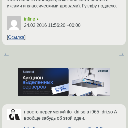
иксами и классическими дровами). Гуглфу подвело.
infine
★
24.02.2016 11:56:20 +00:00
Ссылка
←
→
просто переименуй ilo_dri.so в i965_dri.so А
вообще забудь об этой идеи,