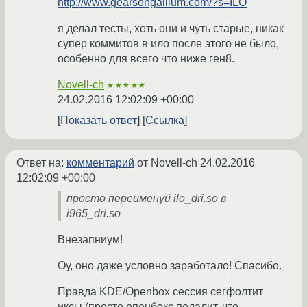
http://www.gearsongallium.com/?s=ILO
я делал тесты, хоть они и чуть старые, никак
супер коммитов в ило после этого не было,
особенно для всего что ниже ген8.
Novell-ch
★★★★★
24.02.2016 12:02:09 +00:00
Показать ответ
Ссылка
Ответ на:
комментарий
от Novell-ch
24.02.2016
12:02:09 +00:00
просто переименуй ilo_dri.so в
i965_dri.so
Внезапниум!
Оу, оно даже условно заработало! Спасибо.
Правда KDE/Openbox сессия сегфолтит
иксы (просто опенбокс педалит, что