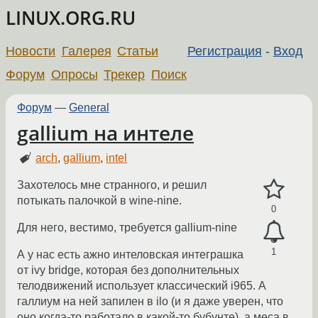
LINUX.ORG.RU
Новости
Галерея
Статьи
Регистрация
-
Вход
Форум
Опросы
Трекер
Поиск
Форум
—
General
gallium на интеле
arch
,
gallium
,
intel
Захотелось мне странного, и решил
потыкать палочкой в wine-nine.
0
Для него, вестимо, требуется gallium-nine
1
А у нас есть ажно интеловская интеграшка
от ivy bridge, которая без дополнительных
телодвижений использует классический i965. А
галлиум на ней запилен в ilo (и я даже уверен, что
оно когда-то работало в какой-то бубунте), а меса в