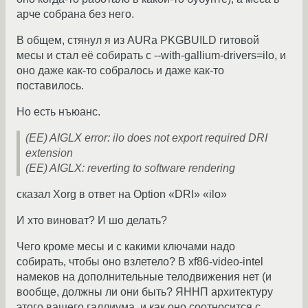
арче собрана без него.
В общем, стянул я из AURа PKGBUILD гитовой
месы и стал её собирать с --with-gallium-drivers=ilo, и
оно даже как-то собралось и даже как-то
поставилось.
Но есть нъюанс.
(EE) AIGLX error: ilo does not export required DRI
extension
(EE) AIGLX: reverting to software rendering
сказал Xorg в ответ на Option «DRI» «ilo»
И хто виноват? И шо делать?
Чего кроме месы и с какими ключами надо
собирать, чтобы оно взлетело? В xf86-video-intel
намеков на дополнительные телодвижения нет (и
вообще, должны ли они быть? ЯННП архитектуру
этого вашего галлиума, и как оно соотносится с