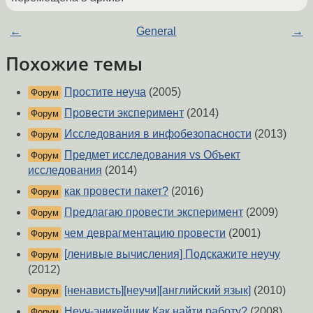
←
General
→
Похожие темы
Простите неуча
(2005)
Форум
Провести эксперимент
(2014)
Форум
Исследования в инфобезопасности
(2013)
Форум
Предмет исследования vs Объект
Форум
исследования
(2014)
как провести пакет?
(2016)
Форум
Предлагаю провести эксперимент
(2009)
Форум
чем деврагментацию провести
(2001)
Форум
[ленивые вычисления] Подскажите неучу
Форум
(2012)
[ненависть][неучи][английский язык]
(2010)
Форум
Неуч-эникейщик.Как найти работу?
(2008)
Форум