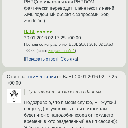
PHPQuery кажется или PHPDOM,
фактически переводит плейнтекст в некий
XML подобный объект с запросами: $obj-
>find('#id')
BaBL
★★★★★
20.01.2016 02:17:25 +00:00
Последнее исправление: BaBL
20.01.2016 02:18:50
+00:00
(всего
исправлений: 1
)
Показать ответ
Ссылка
Ответ на:
комментарий
от BaBL
20.01.2016 02:17:25
+00:00
Тут зависит от качества данных
Подозреваю, что в моём случае, R - жуткий
оверхед (не удивлюсь если в итоге там
будет что-то наподобии ксора от текущего
времени в ютс разделенный на ип сессии)))
Я без шуток вижу на глаз что