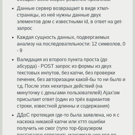
Данные сервер возвращает в виде хтмл-
страницы, из неё нужны данные двух
элементов дом с известными id, в ответ на get-
запрос
Каждая сущность данных, подвергаемых
анализу на последовательности: 12 символов, 0
- 9
Валидация из второго пункта проста (до
абсурда) - POST запрос из формы из двух
текстовых инпутов, без капчи, без проверки
печенек, без авторизации какой-бы то ни было и
т.д. После этих нехитрых действий (на
минуточку с деньгами пользователей) Ajax'ом
присылает ответ (один из трёх вариантов
строки, известной длинны и содержания)
ДДоС протекция где-то была заявлена, но я с
наскока никакой капчи или хттп ошибки
получить не смог (тупо тор-браузером
постарался отправить максимальное кол-во