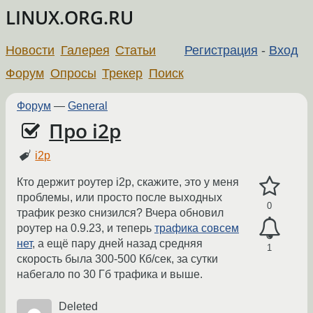
LINUX.ORG.RU
Новости
Галерея
Статьи
Регистрация
-
Вход
Форум
Опросы
Трекер
Поиск
Форум
—
General
Про i2p
i2p
Кто держит роутер i2p, скажите, это у меня
проблемы, или просто после выходных
0
трафик резко снизился? Вчера обновил
роутер на 0.9.23, и теперь
трафика совсем
нет
, а ещё пару дней назад средняя
1
скорость была 300-500 Кб/сек, за сутки
набегало по 30 Гб трафика и выше.
Deleted