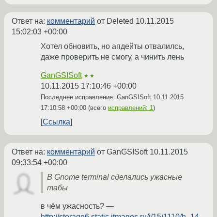
Ответ на:
комментарий
от Deleted
10.11.2015
15:02:03 +00:00
Хотел обновить, но апдейты отвалилсь,
даже проверить не смогу, а чинить лень
GanGSISoft
★★
10.11.2015 17:10:46 +00:00
Последнее исправление: GanGSISoft
10.11.2015
17:10:58 +00:00
(всего
исправлений: 1
)
Ссылка
Ответ на:
комментарий
от GanGSISoft
10.11.2015
09:33:54 +00:00
В Gnome terminal сделались ужасные
табы
в чём ужасность? —
http://storage6.static.itmages.ru/i/15/1110/h_14