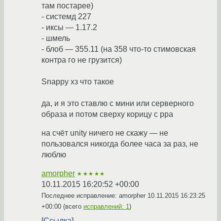
там постарее)
- системд 227
- иксы — 1.17.2
- шмель
- блоб — 355.11 (на 358 что-то стимовская
контра го не грузится)
Snappy хз что такое
да, и я это ставлю с мини или серверного
образа и потом сверху корицу с рра
на счёт unity ничего не скажу — не
пользовался никогда более часа за раз, не
люблю
amorpher
★★★★★
10.11.2015 16:20:52 +00:00
Последнее исправление: amorpher
10.11.2015 16:23:25
+00:00
(всего
исправлений: 1
)
Ссылка