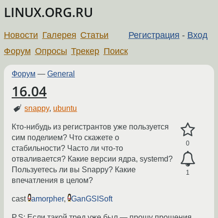
LINUX.ORG.RU
Новости
Галерея
Статьи
Регистрация
-
Вход
Форум
Опросы
Трекер
Поиск
Форум
—
General
16.04
snappy
,
ubuntu
Кто-нибудь из регистрантов уже пользуется
сим поделием? Что скажете о
0
стабильности? Часто ли что-то
отваливается? Какие версии ядра, systemd?
Пользуетесь ли вы Snappy? Какие
1
впечатления в целом?
cast
amorpher
,
GanGSISoft
P.S: Если такой тред уже был — прошу прощения,