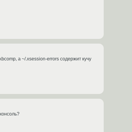
comp, а ~/.xsession-errors содержит кучу
 консоль?