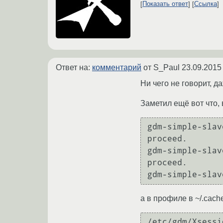
Показать ответ
Ссылка
Ответ на:
комментарий
от S_Paul
23.09.2015
Ни чего не говорит, д
Заметил ещё вот что, 
gdm-simple-slav
proceed.

gdm-simple-slav
proceed.

gdm-simple-slav
а в профиле в ~/.cach
/etc/gdm/Xsessi