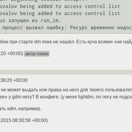
ovalov being added to access control list

ovalov being added to access control list

us запущен из run_im.

 процесс вызвал ошибку: Ресурс временно недос
бок при старте dm пока не нашёл. Есть куча всяких «не на
:20 +00:00
)
автор топика
:38:20 +00:00
y не может выдать или права на него для твоего пользовате
se» у gdm нету? В конфиге. (у меня lightdm, по логу не подс
ть xdm, например.
.2015 08:30:58 +00:00
)