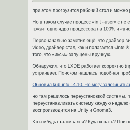
при этом прогрузится рабочий стол и можно 
Но в таком случае процесс «init --user» с н
грузит одно ядро процессора на 100% и «вис
Первоначально заметил ещё, что драйвер вид
video, драйвер стал, как и полагается «Inte
того, что «иксы» запущены вручную.
Обнаружил, что LXDE работает корректно (пр
устраивает. Поиском нашлась подобная про
Обновил kubuntu 14.10. Не могу залогинитьс
но там решилось переустановкой системы, п
переустанавливать систему каждую неделю - 
воспроизводится на Unity и Gnome3.
Кто-нибудь сталкивался? Куда копать? Поис