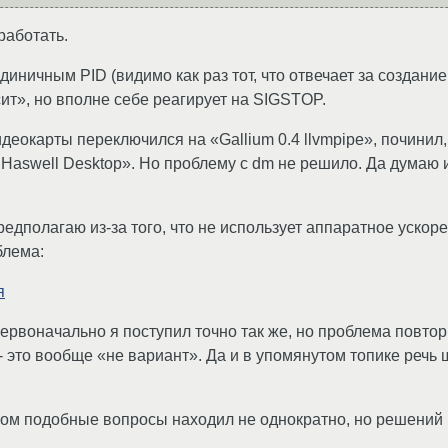
работать.
е единичным PID (видимо как раз тот, что отвечает за создан
ит», но вполне себе реагирует на SIGSTOP.
еокарты переключился на «Gallium 0.4 llvmpipe», починил,
l® Haswell Desktop». Но проблему с dm не решило. Да думаю
едполагаю из-за того, что не использует аппаратное ускоре
блема:
я
ервоначально я поступил точно так же, но проблема повтор
это вообще «не вариант». Да и в упомянутом топике речь ш
ком подобные вопросы находил не однократно, но решений в