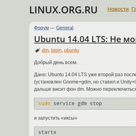
LINUX.ORG.RU
Новости
Г
Форум
—
General
Ubuntu 14.04 LTS: Не м
dm
,
login
,
ubuntu
Добрый день всем.
Дано: Ubuntu 14.04 LTS уже второй раз посл
(установлен Gnome+gdm, но ставил и Unity+li
дальше висит фон dm. Можно переключиться
sudo
 service gdm stop
и запустить «иксы»
startx