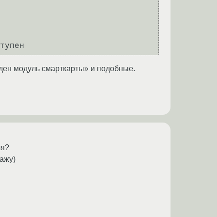
тупен
йден модуль смарткарты» и подобные.
ля?
кажу)