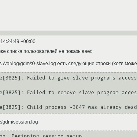
 14:24:49 +00:00
аже списка пользователей не показывает.
в /var/log/gdm/:0-slave.log есть следующие строки (хотя може
e[3825]: Failed to give slave programs access
e[3825]: Failed to remove slave program acces
e[3825]: Child process -3847 was already dead
e/gdm/session.log
on: Beginning session setup...
