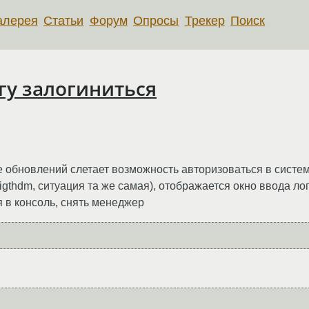
алерея
Статьи
Форум
Опросы
Трекер
Поиск
огу залогиниться
е обновлений слетает возможность авторизоваться в системе
gthdm, ситуация та же самая), отображается окно ввода логи
 в консоль, снять менеджер