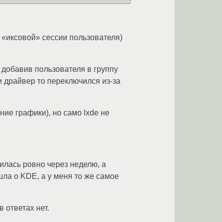
ие «иксовой» сессии пользователя)
 добавив пользователя в группу
 и драйвер то переключился из-за
ние графики), но само lxde не
илась ровно через неделю, а
ла о KDE, а у меня то же самое
 ответах нет.