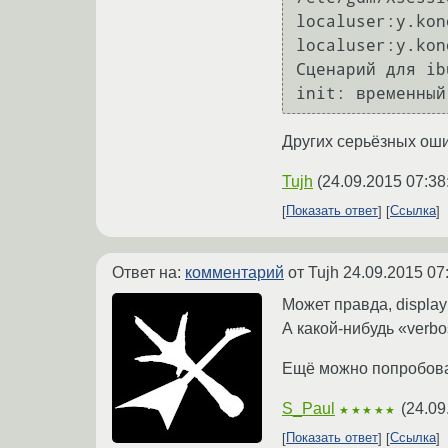
localuser:y.kon
localuser:y.kon
Сценарий для ib
init: временный
Других серьёзных оши
Tujh
(
24.09.2015 07:38
Показать ответ
Ссылка
Ответ на:
комментарий
от Tujh
24.09.2015 07
Может правда, displa
А какой-нибудь «verbo
Ещё можно попробова
S_Paul
(
24.09
★★★★★
Показать ответ
Ссылка