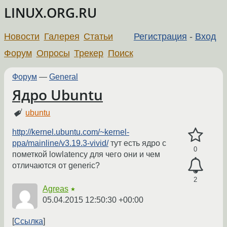
LINUX.ORG.RU
Новости
Галерея
Статьи
Регистрация
-
Вход
Форум
Опросы
Трекер
Поиск
Форум
—
General
Ядро Ubuntu
ubuntu
http://kernel.ubuntu.com/~kernel-
ppa/mainline/v3.19.3-vivid/
тут есть ядро с
0
пометкой lowlatency для чего они и чем
отличаются от generic?
2
Agreas
★
05.04.2015 12:50:30 +00:00
Ссылка