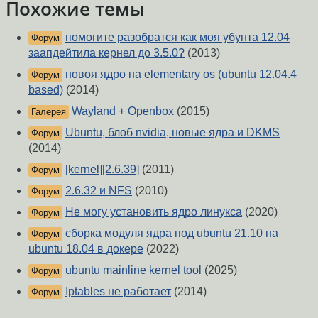
Похожие темы
помогите разобратся как моя убунта 12.04
Форум
заапдейтила кернел до 3.5.0?
(2013)
новоя ядро на elementary os (ubuntu 12.04.4
Форум
based)
(2014)
Wayland + Openbox
(2015)
Галерея
Ubuntu, блоб nvidia, новые ядра и DKMS
Форум
(2014)
[kernel][2.6.39]
(2011)
Форум
2.6.32 и NFS
(2010)
Форум
Не могу установить ядро линукса
(2020)
Форум
cборка модуля ядра под ubuntu 21.10 на
Форум
ubuntu 18.04 в докере
(2022)
ubuntu mainline kernel tool
(2025)
Форум
Iptables не работает
(2014)
Форум