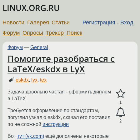
LINUX.ORG.RU
Новости
Галерея
Статьи
Регистрация
-
Вход
Форум
Опросы
Трекер
Поиск
Форум
—
General
Помогите разобраться с
LaTeX/eskdx в LyX
eskdx
,
lyx
,
tex
Задача довольно частая - оформить диплом
в LaTeX.
1
Требуется оформление по стандартам,
погуглил узнал о eskdx, скачал его поставил
2
по не сложной
инструкции
Вот
тут (vk.com)
ещё дополнены некоторые