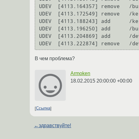
UDEV  [4113.164357] remove   /bu
UDEV  [4113.172549] remove   /ke
UDEV  [4113.188243] add      /ke
UDEV  [4113.196250] add      /bu
UDEV  [4113.204869] add      /de
В чем проблема?
Armoken
18.02.2015 20:00:00 +00:00
Ссылка
←
здравствуйте!