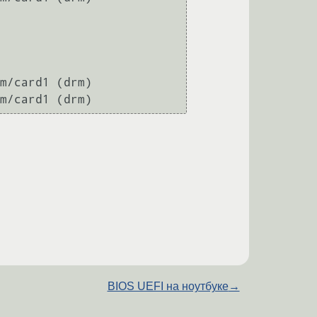
m/card1 (drm)

BIOS UEFI на ноутбуке
→