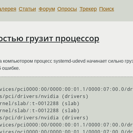
алерея
Статьи
Форум
Опросы
Трекер
Поиск
остью грузит процессор
а компьютором процесс systemd-udevd начинает сильно гру
б ошибке.
vices/pci0000:00/0000:00:01.1/0000:07:00.0/dr
s/pci/drivers/nvidia (drivers)

rnel/slab/:t-0012288 (slab)

rnel/slab/:t-0012288 (slab)

s/pci/drivers/nvidia (drivers)

vices/pci0000:00/0000:00:01.1/0000:07:00.0/dr
vices/pci0000:00/0000:00:01.1/0000:07:00.0/dr