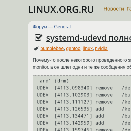
LINUX.ORG.RU
Новости
Г
Форум
—
General
systemd-udevd полн
bumblebee
,
gentoo
,
linux
,
nvidia
Почему-то после некоторого проведенного з
monitor, а он шлет одни и те же сообщения о
 ard1 (drm)

UDEV  [4113.098340] remove   /de
UDEV  [4113.102903] remove   /bu
UDEV  [4113.111127] remove   /ke
UDEV  [4113.126535] add      /ke
UDEV  [4113.134471] add      /bu
UDEV  [4113.142959] add      /de
UDEV  [4113.159745] remove   /de