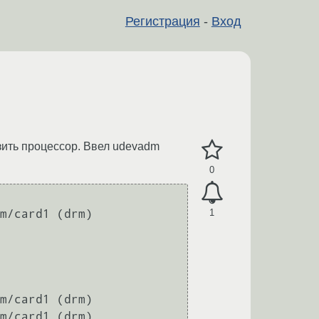
Регистрация
-
Вход
зить процессор. Ввел udevadm
0
1
m/card1 (drm)

m/card1 (drm)

m/card1 (drm)
