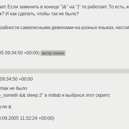
ает. Если заменить в конеце ")&" на ")" то работает. То есть,
к? И как сделать, чтобы так не было?
 крайности самописными демонами-на-разных-языках, нест
05 09:34:50 +00:00
)
автор топика
09:34:50 +00:00
 так не было
someth && sleep 2" в inittab и выброси этот скрипт.
осле &
0.09.2005 11:32:24 +00:00
)