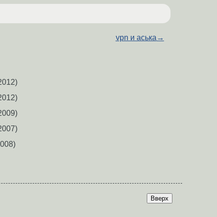
vpn и аська
→
2012)
2012)
2009)
2007)
008)
Вверх