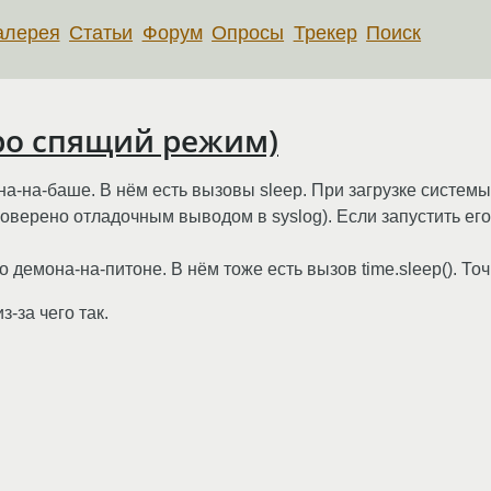
алерея
Статьи
Форум
Опросы
Трекер
Поиск
про спящий режим)
мона-на-баше. В нём есть вызовы sleep. При загрузке систем
верено отладочным выводом в syslog). Если запустить его 
о демона-на-питоне. В нём тоже есть вызов time.sleep(). То
-за чего так.