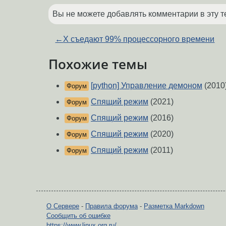
Вы не можете добавлять комментарии в эту т
←
X съедают 99% процессорного времени
Похожие темы
[python] Управление демоном
(2010
Форум
Спящий режим
(2021)
Форум
Спящий режим
(2016)
Форум
Спящий режим
(2020)
Форум
Спящий режим
(2011)
Форум
О Сервере
-
Правила форума
-
Разметка Markdown
Сообщить об ошибке
https://www.linux.org.ru/