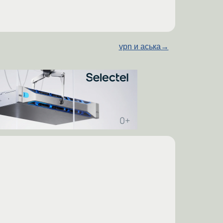
vpn и аська
→