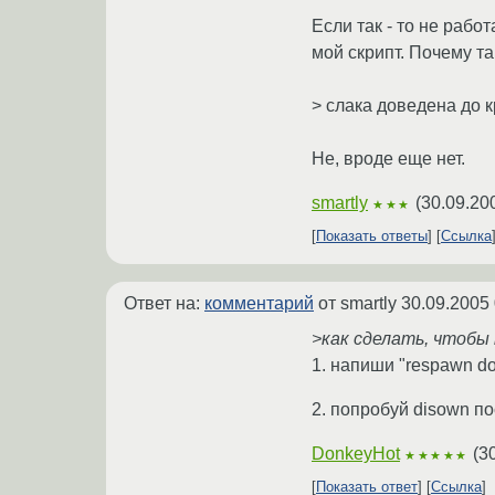
Если так - то не работ
мой скрипт. Почему та
> слака доведена до
Не, вроде еще нет.
smartly
(
30.09.20
★★★
Показать ответы
Ссылка
Ответ на:
комментарий
от smartly
30.09.2005 
>как сделать, чтобы
1. напиши "respawn do_
2. попробуй disown п
DonkeyHot
(
3
★★★★★
Показать ответ
Ссылка