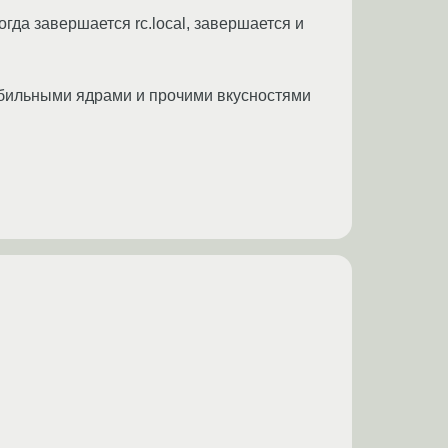
 когда завершается rc.local, завершается и
абильными ядрами и прочими вкусностями