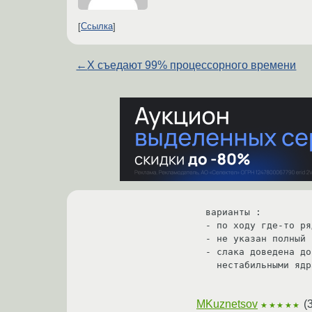
Ссылка
←
X съедают 99% процессорного времени
варианты : 

- по ходу где-то ря
- не указан полный 
- слака доведена до
  нестабильными ядрами и прочими вкусностями 

MKuznetsov
(
★★★★★