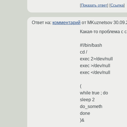
Показать ответ
Ссылка
Ответ на:
комментарий
от MKuznetsov
30.09.
Какая-то проблема с 
#!/bin/bash
cd /
exec 2>/dev/null
exec >/dev/null
exec </dev/null
(
while true ; do
sleep 2
do_someth
done
)&