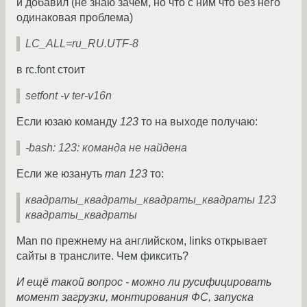
и добавил (не знаю зачем, но что с ним что без него
одинаковая проблема)
LC_ALL=ru_RU.UTF-8
в rc.font стоит
setfont -v ter-v16n
Если юзаю команду
123
то на выходе получаю:
-bash: 123: команда не найдена
Если же юзануть
man 123
то:
квадраты_квадраты_квадраты_квадраты 123
квадраты_квадраты
Man по прежнему на английском, links открывает
сайты в транслите. Чем фиксить?
И ещё такой вопрос - можно ли русифицировать
момент загрузки, монтирования ФС, запуска