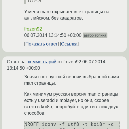
UTF-8
У меня man открывает все страницы на
английском, без квадратов.
frozen92
06.07.2014 13:14:50 +00:00
автор топика
Показать ответ
Ссылка
Ответ на:
комментарий
от frozen92
06.07.2014
13:14:50 +00:00
Значит нет русской версии выбранной вами
man страницы.
Как минимум русская версия man страницы
есть у useradd и mplayer, но они, скорее
всего в koi8-r, попробуйте один из этих двух
способов:
NROFF iconv -f utf8 -t koi8r -c | 