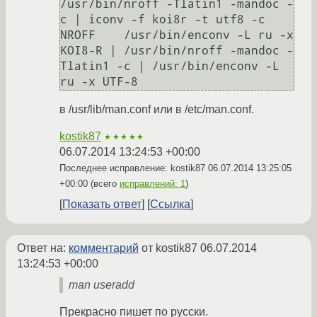
/usr/bin/nroff -Tlatin1 -mandoc -
c | iconv -f koi8r -t utf8 -c

NROFF    /usr/bin/enconv -L ru -x 
KOI8-R | /usr/bin/nroff -mandoc -
Tlatin1 -c | /usr/bin/enconv -L 
в /usr/lib/man.conf или в /etc/man.conf.
kostik87
★★★★★
06.07.2014 13:24:53 +00:00
Последнее исправление: kostik87
06.07.2014 13:25:05
+00:00
(всего
исправлений: 1
)
Показать ответ
Ссылка
Ответ на:
комментарий
от kostik87
06.07.2014
13:24:53 +00:00
man useradd
Прекрасно пишет по русски.