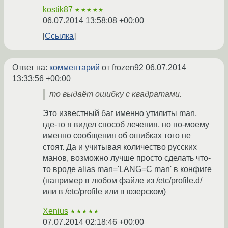
kostik87
★★★★★
06.07.2014 13:58:08 +00:00
Ссылка
Ответ на:
комментарий
от frozen92
06.07.2014
13:33:56 +00:00
то выдаёт ошибку с квадратами.
Это известный баг именно утилиты man,
где-то я видел способ лечения, но по-моему
именно сообщения об ошибках того не
стоят. Да и учитывая количество русских
манов, возможно лучше просто сделать что-
то вроде alias man='LANG=C man' в конфиге
(например в любом файле из /etc/profile.d/
или в /etc/profile или в юзерском)
Xenius
★★★★★
07.07.2014 02:18:46 +00:00