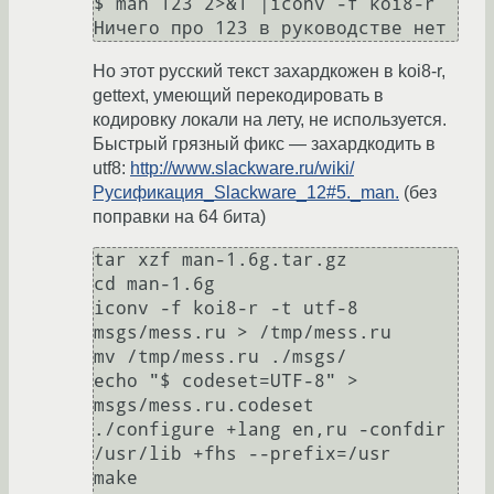
$ man 123 2>&1 |iconv -f koi8-r

Но этот русский текст захардкожен в koi8-r,
gettext, умеющий перекодировать в
кодировку локали на лету, не используется.
Быстрый грязный фикс — захардкодить в
utf8:
http://www.slackware.ru/wiki/
Русификация_Slackware_12#5._man.
(без
поправки на 64 бита)
tar xzf man-1.6g.tar.gz

cd man-1.6g

iconv -f koi8-r -t utf-8 
msgs/mess.ru > /tmp/mess.ru

mv /tmp/mess.ru ./msgs/

echo "$ codeset=UTF-8" > 
msgs/mess.ru.codeset

./configure +lang en,ru -confdir 
/usr/lib +fhs --prefix=/usr

make
