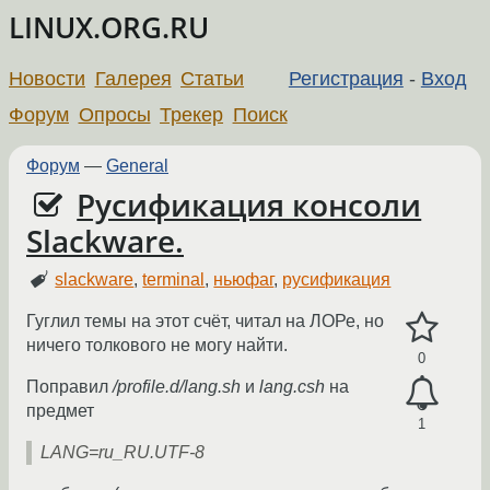
LINUX.ORG.RU
Новости
Галерея
Статьи
Регистрация
-
Вход
Форум
Опросы
Трекер
Поиск
Форум
—
General
Русификация консоли
Slackware.
slackware
,
terminal
,
ньюфаг
,
русификация
Гуглил темы на этот счёт, читал на ЛОРе, но
ничего толкового не могу найти.
0
Поправил
/profile.d/lang.sh
и
lang.csh
на
предмет
1
LANG=ru_RU.UTF-8