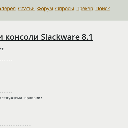
алерея
Статьи
Форум
Опросы
Трекер
Поиск
консоли Slackware 8.1
t

-----

-----

ствующими правами: 

-------------
