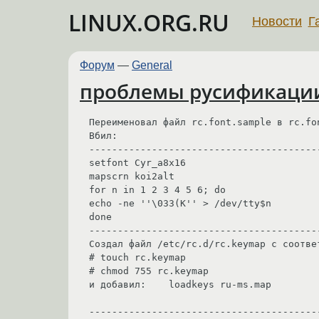
LINUX.ORG.RU
Новости
Г
Форум
—
General
проблемы русификации 
Переименовал файл rc.font.sample в rc.fon
Вбил:

-----------------------------------------
setfont Cyr_a8x16 

mapscrn koi2alt   

for n in 1 2 3 4 5 6; do   

echo -ne ''\033(K'' > /dev/tty$n  

done 

-----------------------------------------
Создал файл /etc/rc.d/rc.keymap с соответ
# touch rc.keymap

# chmod 755 rc.keymap 

и добавил:    loadkeys ru-ms.map  

-----------------------------------------