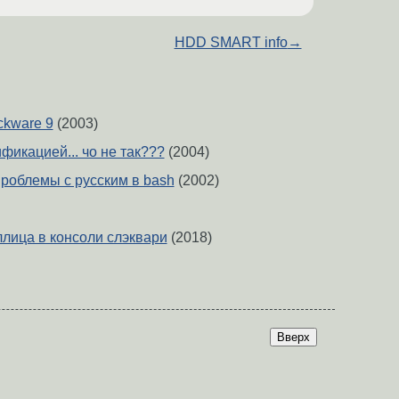
HDD SMART info
→
ckware 9
(2003)
фикацией... чо не так???
(2004)
проблемы с русским в bash
(2002)
лица в консоли слэквари
(2018)
Вверх