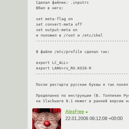
Сделал файлик: .inputrc 

Вбил в него:

set meta-flag on 

set convert-meta off 

set output-meta on 

и положил в /root и /etc/skel

-----------------------------------------
В файле /etc/profile сделал так:

export LC_ALL= 

export LANG=ru_RU.KOI8-R 

-----------------------------------------
После рестарта русские буквы я так понял 
Проделанно по инструкции (В. Толпекин Ру
AlexFree
★
22.01.2006 06:12:08 +00:00