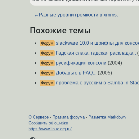
←
Разные уровни громкости в xmms.
Похожие темы
slackware 10.0 и шрифты для консо
Форум
Гадская слака, гадская раскладка..
(
Форум
русификация консоли
(2004)
Форум
Добавьте в FAQ...
(2005)
Форум
проблема с русским в Samba in Sla
Форум
О Сервере
-
Правила форума
-
Разметка Markdown
Сообщить об ошибке
https://www.linux.org.ru/