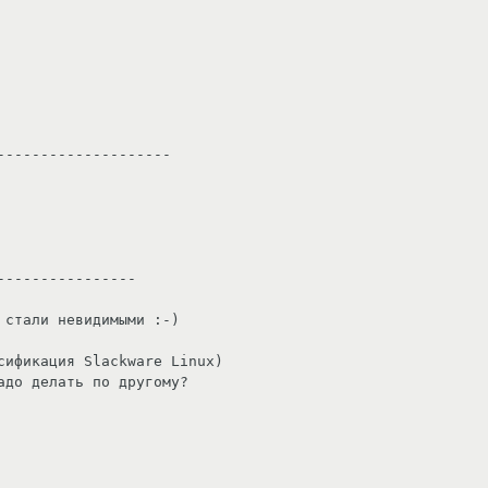
-------------------

---------------

стали невидимыми :-)

сификация Slackware Linux)
