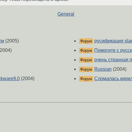
General
ли
(2005)
русификация sla
Форум
2004)
Помогите с русси
Форум
очень странная 
Форум
Russian
(2004)
Форум
ckware9.0
(2004)
Сломалась кирил
Форум