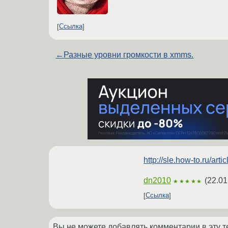
Ссылка
←
Разные уровни громкости в xmms.
http://sle.how-to.ru/arti
dn2010
(
22.01
★★★★★
Ссылка
Вы не можете добавлять комментарии в эту т