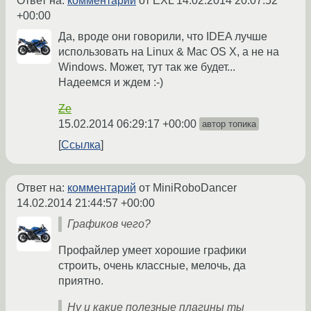
Ответ на:
комментарий
от EXL
14.02.2014 20:07:52
+00:00
Да, вроде они говорили, что IDEA лучше
использовать на Linux & Mac OS X, а не на
Windows. Может, тут так же будет...
Надеемся и ждем :-)
Ze
15.02.2014 06:29:17 +00:00
автор топика
Ссылка
Ответ на:
комментарий
от MiniRoboDancer
14.02.2014 21:44:57 +00:00
Графиков чего?
Профайлер умеет хорошие графики
строить, очень классные, мелочь, да
приятно.
Ну и какие полезные плагины ты