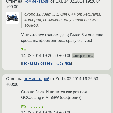
Ответ на:
комментарий
от EXL
14.02.2014 19:26:04
+00:00
скоро выйдет IDE для C++ от JetBrains,
которая, возможно получится весьма
годной.
У них-то все годное, да :-) Была бы она еще
кроссплатформенной... сразу бы... эх!
Ze
14.02.2014 19:26:53 +00:00
автор топика
Показать ответы
Ссылка
Ответ на:
комментарий
от Ze
14.02.2014 19:26:53
+00:00
Она на Java. И пилится как раз под
GCC/clang и MinGW (оффтопик).
EXL
★★★★★
14.02.2014 19:28:48 +00:00