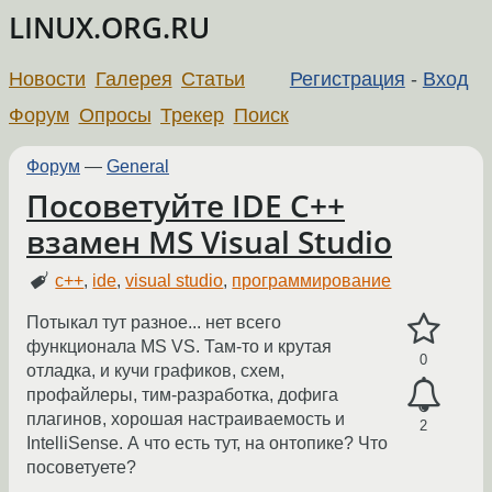
LINUX.ORG.RU
Новости
Галерея
Статьи
Регистрация
-
Вход
Форум
Опросы
Трекер
Поиск
Форум
—
General
Посоветуйте IDE C++
взамен MS Visual Studio
c++
,
ide
,
visual studio
,
программирование
Потыкал тут разное... нет всего
функционала MS VS. Там-то и крутая
0
отладка, и кучи графиков, схем,
профайлеры, тим-разработка, дофига
плагинов, хорошая настраиваемость и
2
IntelliSense. А что есть тут, на онтопике? Что
посоветуете?