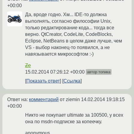
+00:00
Да, вроде годно. Хм... IDE-то должна
выполнять, согласно философии Unix,
только редактирование кода... тогда все
верно. QtCreator, CodeLite, CodeBlocks,
Eclipse, NetBeans в целом даже лучше, чем
VS - выбор наконец-то появился, а не
навязывается микрософтом :-)
Ze
15.02.2014 07:26:12 +00:00
автор топика
Показать ответ
Ссылка
Ответ на:
комментарий
от ziemin
14.02.2014 19:18:15
+00:00
Никто не покупает ultimate за 100500, у всех
она по msdn-подписке за копеечку.
anonymous