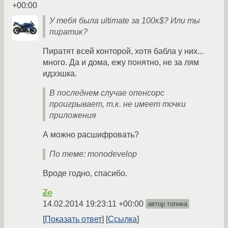
+00:00
У тебя была ultimate за 100к$? Или ты
пиратик?
Пиратят всей конторой, хотя бабла у них...
много. Да и дома, ежу понятно, не за лям
идээшка.
В последнем случае опенсорс
проигрывает, т.к. не имеет точки
приложения
А можно расшифровать?
По теме: monodevelop
Вроде годно, спасибо.
Ze
14.02.2014 19:23:11 +00:00
автор топика
Показать ответ
Ссылка