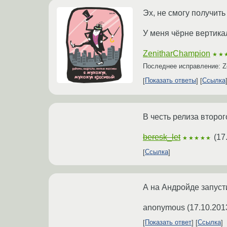
Эх, не смогу получить 
У меня чёрне вертика
ZenitharChampion
★★
Последнее исправление: Z
Показать ответы
Ссылка
В честь релиза второ
beresk_let
(
17
★★★★★
Ссылка
А на Андройде запуст
anonymous
(
17.10.201
Показать ответ
Ссылка