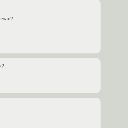
речал?
к?