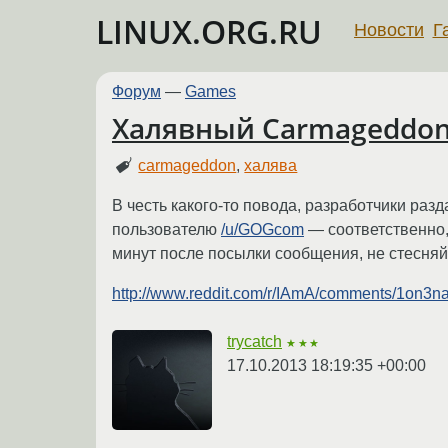
LINUX.ORG.RU
Новости
Г
Форум
—
Games
Халявный Carmageddon
carmageddon
,
халява
В честь какого-то повода, разработчики ра
пользователю
/u/GOGcom
— соответственно, 
минут после посылки сообщения, не стесня
http://www.reddit.com/r/IAmA/comments/1on3n
trycatch
★★★
17.10.2013 18:19:35 +00:00