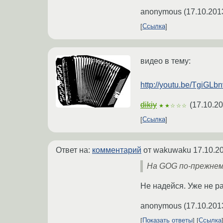
anonymous
(
17.10.201
Ссылка
видео в тему:
http://youtu.be/TgiGLb
dikiy
(
17.10.20
★★☆☆☆
Ссылка
Ответ на:
комментарий
от wakuwaku
17.10.2
На GOG по-прежне
Не надейся. Уже не ра
anonymous
(
17.10.201
Показать ответы
Ссылка