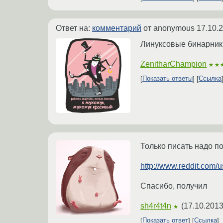
Ответ на:
комментарий
от anonymous
17.10.
Линуксовые бинарники 
ZenitharChampion
★★
Показать ответы
Ссылка
Только писать надо 
http://www.reddit.com
Спасибо, получил
sh4r4t4n
(
17.10.2013
★
Показать ответ
Ссылка