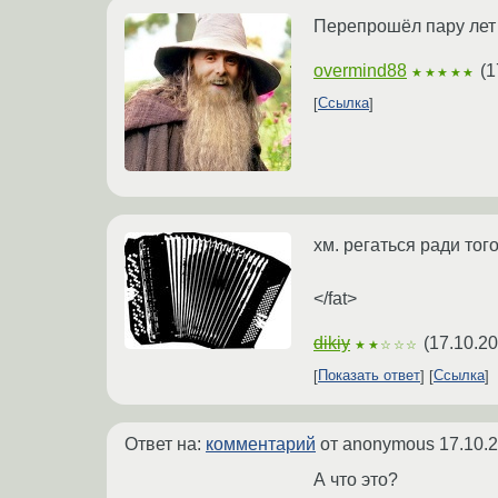
Перепрошёл пару лет 
overmind88
(
1
★★★★★
Ссылка
хм. регаться ради тог
</fat>
dikiy
(
17.10.20
★★☆☆☆
Показать ответ
Ссылка
Ответ на:
комментарий
от anonymous
17.10.
А что это?