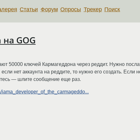
алерея
Статьи
Форум
Опросы
Трекер
Поиск
 на GOG
здают 50000 ключей Кармагеддона через реддит. Нужно посл
если нет аккаунта на реддите, то нужно его создать. Если 
йтесь — шлите сообщение еще раз.
a/iama_developer_of_the_carmageddo...