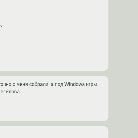
у?
точно с меня собрали, а под Windows игры
месилова.