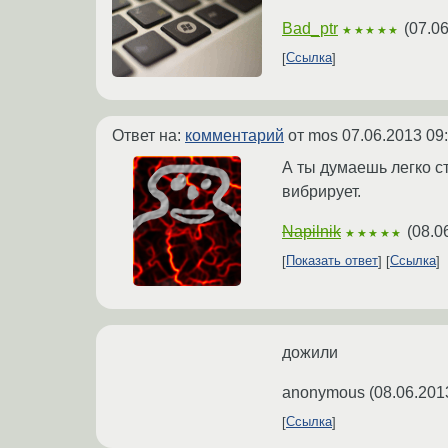
Bad_ptr
(
07.06
★★★★★
Ссылка
Ответ на:
комментарий
от mos
07.06.2013 09
А ты думаешь легко с
вибрирует.
Napilnik
(
08.0
★★★★★
Показать ответ
Ссылка
дожили
anonymous
(
08.06.201
Ссылка