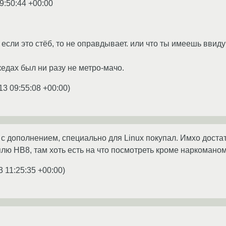
9:50:44 +00:00
если это стёб, то не оправдывает. или что ты имеешь ввид
едах был ни разу не метро-мачо.
13 09:55:08 +00:00
)
 с дополнением, специально для Linux покупал. Имхо доста
плю HB8, там хоть есть на что посмотреть кроме наркомано
3 11:25:35 +00:00
)