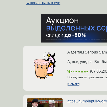
←
нипаиграть в eve
А где там Serious Sam
А, все, увидел. Вот б
tekk
(
07.06.20
★★★★★
Последнее исправление: t
Ссылка
https://humblepull-wol