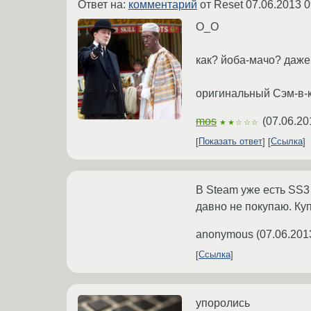
Ответ на:
комментарий
от Reset
07.06.2013 0
О_О
как? йоба-мачо? даже 
оригинальный Сэм-в-к
mos
(
07.06.20
★★☆☆☆
Показать ответ
Ссылка
В Steam уже есть SS3
давно не покупаю. Ку
anonymous
(
07.06.201
Ссылка
упоролись