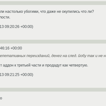
и настолько убогими, что даже не окупились что ли?
лости.
13 09:20:26 +00:00
)
:46:16 +00:00
х репетативных переизданий, денег на след. йобу так и не
т аддон к третьей части и продадут как четвертую.
13 09:21:25 +00:00
)
о