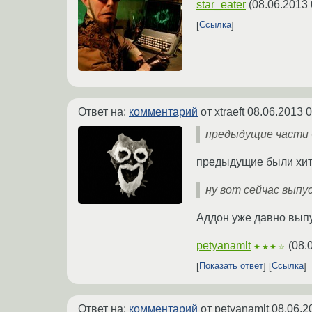
star_eater
(
08.06.2013 
Ссылка
Ответ на:
комментарий
от xtraeft
08.06.2013 0
предыдущие части б
предыдущие были хита
ну вот сейчас выпу
Аддон уже давно вып
petyanamlt
(
08.
★★★☆
Показать ответ
Ссылка
Ответ на:
комментарий
от petyanamlt
08.06.2