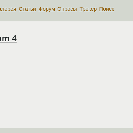
алерея
Статьи
Форум
Опросы
Трекер
Поиск
am 4