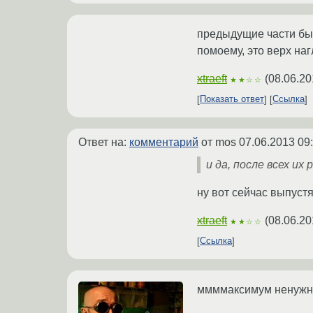
предыдущие части был
помоему, это верх наг
xtraeft
(
08.06.20
★★☆☆
Показать ответ
Ссылка
Ответ на:
комментарий
от mos
07.06.2013 09
и да, после всех и
ну вот сейчас выпустя
xtraeft
(
08.06.20
★★☆☆
Ссылка
ммммаксимум ненужн