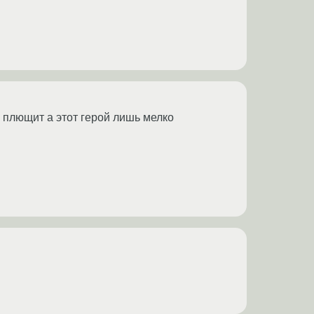
ь плющит а этот герой лишь мелко