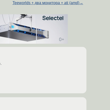
Teeworlds + два монитора + ati (amd)
→
.