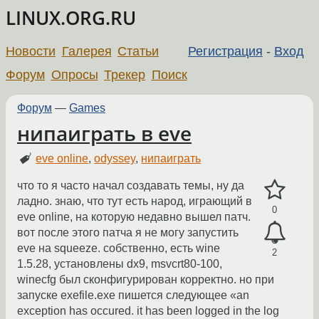
LINUX.ORG.RU
Новости
Галерея
Статьи
Регистрация
-
Вход
Форум
Опросы
Трекер
Поиск
Форум
—
Games
нипаиграть в eve
eve online
,
odyssey
,
нипаиграть
что то я часто начал создавать темы, ну да
ладно. знаю, что тут есть народ, играющий в
0
eve online, на которую недавно вышел патч.
вот после этого патча я не могу запустить
eve на squeeze. собственно, есть wine
2
1.5.28, установлены dx9, msvcrt80-100,
winecfg был сконфигурирован корректно. но при
запуске exefile.exe пишется следующее «an
exception has occured. it has been logged in the log