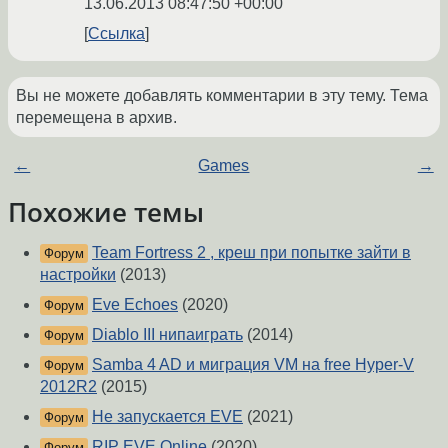
13.06.2013 08:47:50 +00:00
Ссылка
Вы не можете добавлять комментарии в эту тему. Тема
перемещена в архив.
←
Games
→
Похожие темы
Team Fortress 2 , креш при попытке зайти в
Форум
настройки
(2013)
Eve Echoes
(2020)
Форум
Diablo III нипаиграть
(2014)
Форум
Samba 4 AD и миграция VM на free Hyper-V
Форум
2012R2
(2015)
Не запускается EVE
(2021)
Форум
RIP EVE Online
(2020)
Форум