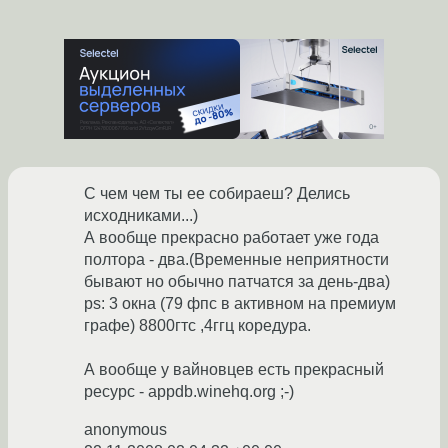
С чем чем ты ее собираеш? Делись
исходниками...)
А вообще прекрасно работает уже года
полтора - два.(Временные неприятности
бывают но обычно патчатся за день-два)
ps: 3 окна (79 фпс в активном на премиум
графе) 8800гтс ,4ггц коредура.
А вообще у вайновцев есть прекрасный
ресурс - appdb.winehq.org ;-)
anonymous