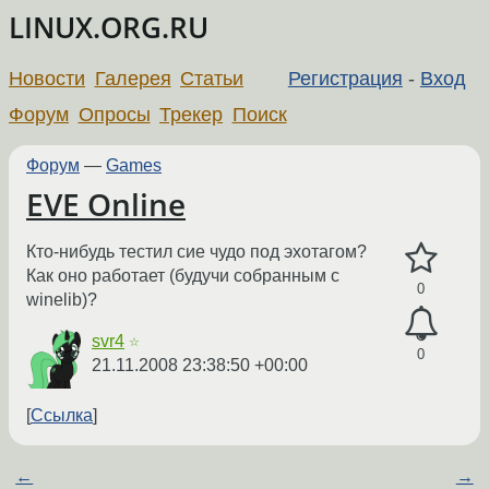
LINUX.ORG.RU
Новости
Галерея
Статьи
Регистрация
-
Вход
Форум
Опросы
Трекер
Поиск
Форум
—
Games
EVE Online
Кто-нибудь тестил сие чудо под эхотагом?
Как оно работает (будучи собранным с
0
winelib)?
svr4
☆
0
21.11.2008 23:38:50 +00:00
Ссылка
←
→