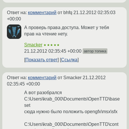
Ответ на:
комментарий
от bhfq
21.12.2012 02:35:03
+00:00
А проверь права доступа. Может у тебя
прав на чтение нету.
Smacker
★★★★★
21.12.2012 02:35:45 +00:00
автор топика
Показать ответ
Ссылка
Ответ на:
комментарий
от Smacker
21.12.2012
02:35:45 +00:00
А вот разобрался
C:\Users\krab_000\Documents\OpenTTD\base
set
сюда нужно было положить opengfx\msx\sfx
C:\Users\krab_000\Documents\OpenTTD\cont