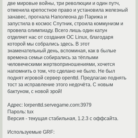
две мировые войны, три революции и один путч,
отменила крепостное право и установила железный
занавес, прогнала Наполеона до Парижа и
запустила в космос Спутник, строила коммунизм и
провела олимпиаду. Всего лишь один катун
отделяет нас от создания ОС Linux, благодаря
которой мы собрались здесь. В этот
знаменательный день, вспоминая, как в былые
времена семьи собирались за тёплыми
человеческими жертвоприношениями, хочется
напомнить о том, что сделано не было. Не был
поднят игровой сервер openttd. Предлагаю поднять
тост за исправление этого недочёта. С новым
бактуном, с новой эрой!
Адрес: lorpenttd.servegame.com:3979
Пароль: tux
Версия - текущая стабильная, 1.2.3 с оффсайта.
Используемые GRF: