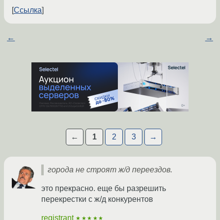
Ссылка
←
→
←
1
2
3
→
города не строят ж/д переездов.
это прекрасно. еще бы разрешить
перекрестки с ж/д конкурентов
registrant
★★★★★