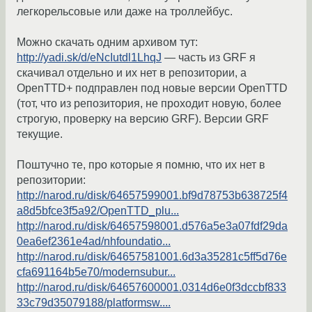
легкорельсовые или даже на троллейбус.
Можно скачать одним архивом тут:
http://yadi.sk/d/eNcIutdl1LhqJ
— часть из GRF я
скачивал отдельно и их нет в репозитории, а
OpenTTD+ подправлен под новые версии OpenTTD
(тот, что из репозитория, не проходит новую, более
строгую, проверку на версию GRF). Версии GRF
текущие.
Поштучно те, про которые я помню, что их нет в
репозитории:
http://narod.ru/disk/64657599001.bf9d78753b638725f4
a8d5bfce3f5a92/OpenTTD_plu...
http://narod.ru/disk/64657598001.d576a5e3a07fdf29da
0ea6ef2361e4ad/nhfoundatio...
http://narod.ru/disk/64657581001.6d3a35281c5ff5d76e
cfa691164b5e70/modernsubur...
http://narod.ru/disk/64657600001.0314d6e0f3dccbf833
33c79d35079188/platformsw....