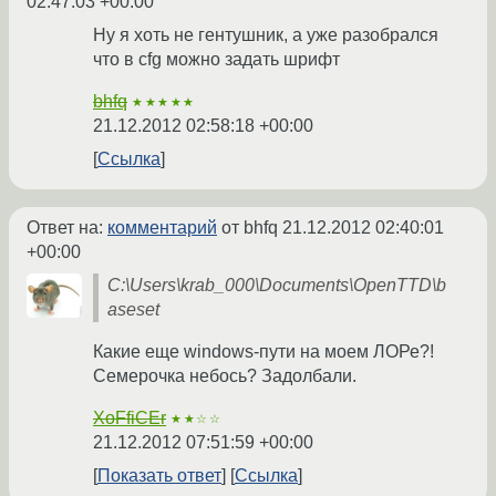
02:47:03 +00:00
Ну я хоть не гентушник, а уже разобрался
что в cfg можно задать шрифт
bhfq
★★★★★
21.12.2012 02:58:18 +00:00
Ссылка
Ответ на:
комментарий
от bhfq
21.12.2012 02:40:01
+00:00
C:\Users\krab_000\Documents\OpenTTD\b
aseset
Какие еще windows-пути на моем ЛОРе?!
Семерочка небось? Задолбали.
XoFfiCEr
★★☆☆
21.12.2012 07:51:59 +00:00
Показать ответ
Ссылка