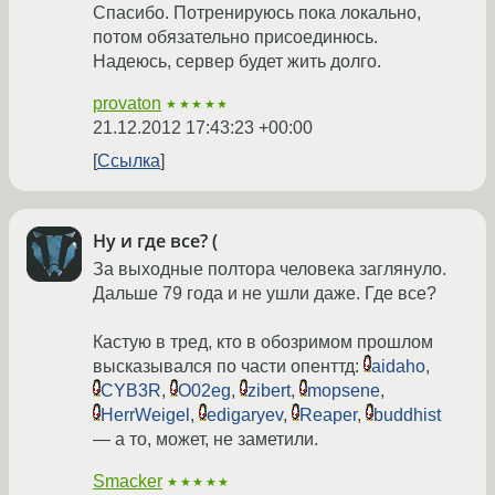
Спасибо. Потренируюсь пока локально,
потом обязательно присоединюсь.
Надеюсь, сервер будет жить долго.
provaton
★★★★★
21.12.2012 17:43:23 +00:00
Ссылка
Ну и где все? (
За выходные полтора человека заглянуло.
Дальше 79 года и не ушли даже. Где все?
Кастую в тред, кто в обозримом прошлом
высказывался по части опенттд:
aidaho
,
CYB3R
,
O02eg
,
zibert
,
mopsene
,
HerrWeigel
,
edigaryev
,
Reaper
,
buddhist
— а то, может, не заметили.
Smacker
★★★★★