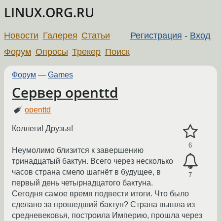
LINUX.ORG.RU
Новости
Галерея
Статьи
Регистрация
-
Вход
Форум
Опросы
Трекер
Поиск
Форум
—
Games
Сервер openttd
openttd
Коллеги! Друзья!
6
Неумолимо близится к завершению
тринадцатый бактун. Всего через несколько
часов страна смело шагнёт в будущее, в
7
первый день четырнадцатого бактуна.
Сегодня самое время подвести итоги. Что было
сделано за прошедший бактун? Страна вышла из
средневековья, построила Империю, прошла через