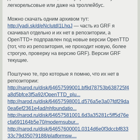
легкорельсовые или даже на троллейбус.
Можно скачать одним архивом тут:
http://yadi.sk/d/eNcIutdl1LhqJ
— часть из GRF я
скачивал отдельно и их нет в репозитории, а
OpenTTD+ подправлен под новые версии OpenTTD
(тот, что из репозитория, не проходит новую, более
строгую, проверку на версию GRF). Версии GRF
текущие.
Поштучно те, про которые я помню, что их нет в
репозитории:
http://narod.ru/disk/64657599001.bf9d78753b638725f4
a8d5bfce3f5a92/OpenTTD_plu...
http://narod.ru/disk/64657598001.d576a5e3a07fdf29da
0ea6ef2361e4ad/nhfoundatio...
http://narod.ru/disk/64657581001.6d3a35281c5ff5d76e
cfa691164b5e70/modernsubur...
http://narod.ru/disk/64657600001.0314d6e0f3dccbf833
33c79d35079188/platformsw....