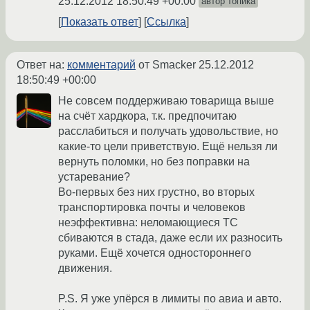
25.12.2012 18:50:49 +00:00
автор топика
Показать ответ
Ссылка
Ответ на:
комментарий
от Smacker
25.12.2012
18:50:49 +00:00
Не совсем поддерживаю товарища выше
на счёт хардкора, т.к. предпочитаю
расслабиться и получать удовольствие, но
какие-то цели приветствую. Ещё нельзя ли
вернуть поломки, но без поправки на
устаревание?
Во-первых без них грустно, во вторых
транспортировка почты и человеков
неэффективна: неломающиеся ТС
сбиваются в стада, даже если их разносить
руками. Ещё хочется одностороннего
движения.
P.S. Я уже упёрся в лимиты по авиа и авто.