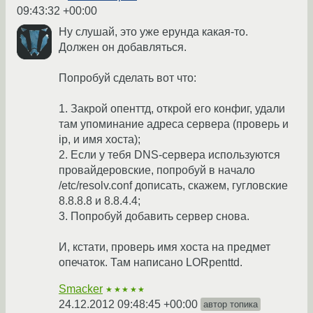
09:43:32 +00:00
Ну слушай, это уже ерунда какая-то.
Должен он добавляться.
Попробуй сделать вот что:
1. Закрой опенттд, открой его конфиг, удали
там упоминание адреса сервера (проверь и
ip, и имя хоста);
2. Если у тебя DNS-сервера используются
провайдеровские, попробуй в начало
/etc/resolv.conf дописать, скажем, гугловские
8.8.8.8 и 8.8.4.4;
3. Попробуй добавить сервер снова.
И, кстати, проверь имя хоста на предмет
опечаток. Там написано LORpenttd.
Smacker
★★★★★
24.12.2012 09:48:45 +00:00
автор топика