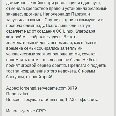
две мировые войны, три революции и один путч,
отменила крепостное право и установила железный
занавес, прогнала Наполеона до Парижа и
запустила в космос Спутник, строила коммунизм и
провела олимпиаду. Всего лишь один катун
отделяет нас от создания ОС Linux, благодаря
которой мы собрались здесь. В этот
знаменательный день, вспоминая, как в былые
времена семьи собирались за тёплыми
человеческими жертвоприношениями, хочется
напомнить о том, что сделано не было. Не был
поднят игровой сервер openttd. Предлагаю поднять
тост за исправление этого недочёта. С новым
бактуном, с новой эрой!
Адрес: lorpenttd.servegame.com:3979
Пароль: tux
Версия - текущая стабильная, 1.2.3 с оффсайта.
Используемые GRF: