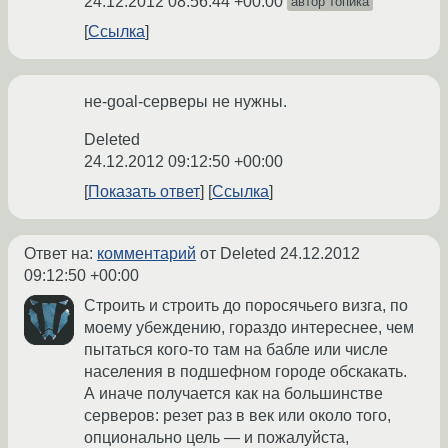
24.12.2012 08:56:44 +00:00
автор топика
Ссылка
не-goal-серверы не нужны.
Deleted
24.12.2012 09:12:50 +00:00
Показать ответ
Ссылка
Ответ на:
комментарий
от Deleted
24.12.2012
09:12:50 +00:00
Строить и строить до поросячьего визга, по
моему убеждению, гораздо интереснее, чем
пытаться кого-то там на бабле или числе
населения в подшефном городе обскакать.
А иначе получается как на большинстве
серверов: резет раз в век или около того,
опционально цель — и пожалуйста,