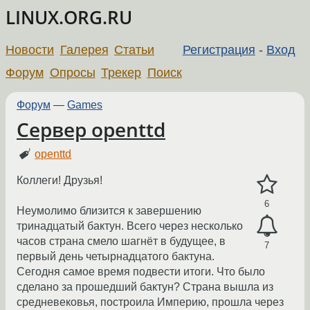
LINUX.ORG.RU
Новости
Галерея
Статьи
Регистрация
-
Вход
Форум
Опросы
Трекер
Поиск
Форум
—
Games
Сервер openttd
openttd
Коллеги! Друзья!
6
Неумолимо близится к завершению
тринадцатый бактун. Всего через несколько
часов страна смело шагнёт в будущее, в
7
первый день четырнадцатого бактуна.
Сегодня самое время подвести итоги. Что было
сделано за прошедший бактун? Страна вышла из
средневековья, построила Империю, прошла через