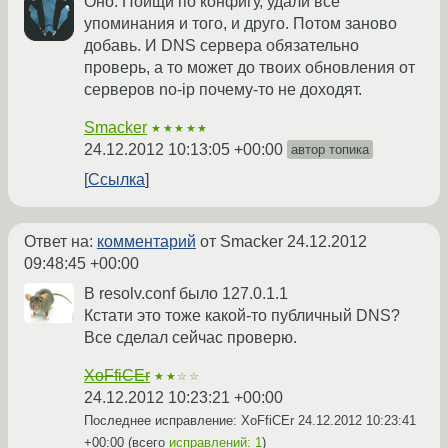
Оно. Поищи по конфигу, удали все
упоминания и того, и друго. Потом заново
добавь. И DNS сервера обязательно
проверь, а то может до твоих обновления от
серверов no-ip почему-то не доходят.
Smacker
★★★★★
24.12.2012 10:13:05 +00:00
автор топика
Ссылка
Ответ на:
комментарий
от Smacker
24.12.2012
09:48:45 +00:00
В resolv.conf было 127.0.1.1
Кстати это тоже какой-то публичный DNS?
Все сделал сейчас проверю.
XoFfiCEr
★★☆☆
24.12.2012 10:23:21 +00:00
Последнее исправление: XoFfiCEr
24.12.2012 10:23:41
+00:00
(всего
исправлений: 1
)