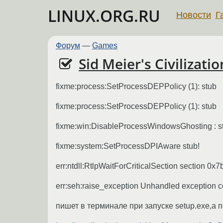
LINUX.ORG.RU
Новости
Г
Форум
—
Games
Sid Meier's Civilization
fixme:process:SetProcessDEPPolicy (1): stub
fixme:process:SetProcessDEPPolicy (1): stub
fixme:win:DisableProcessWindowsGhosting : s
fixme:system:SetProcessDPIAware stub!
err:ntdll:RtlpWaitForCriticalSection section 0x7
err:seh:raise_exception Unhandled exception 
пишет в терминале при запуске setup.exe,а по