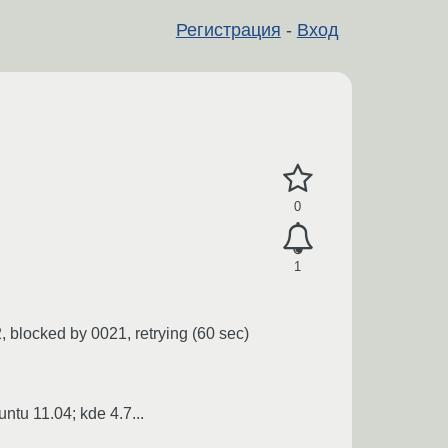
Регистрация
-
Вход
0
1
, blocked by 0021, retrying (60 sec)
tu 11.04; kde 4.7...