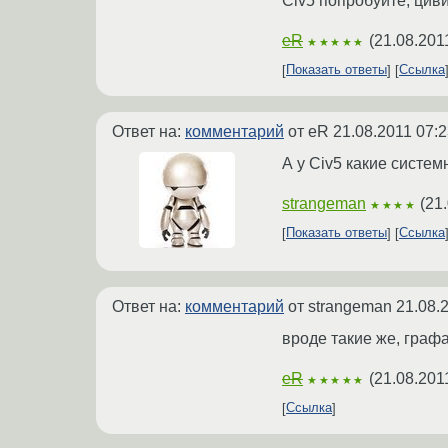
Civ5 попробуйте, цив
eR
(
21.08.201
★★★★★
Показать ответы
Ссылка
Ответ на:
комментарий
от eR
21.08.2011 07:2
А у Civ5 какие систе
strangeman
(
21
★★★★
Показать ответы
Ссылка
Ответ на:
комментарий
от strangeman
21.08.
вроде такие же, граф
eR
(
21.08.201
★★★★★
Ссылка