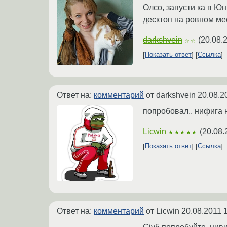
Олсо, запусти ка в Юн
десктоп на ровном ме
darkshvein
(
20.08.
☆☆
Показать ответ
Ссылка
Ответ на:
комментарий
от darkshvein
20.08.2
попробовал.. нифига н
Licwin
(
20.08.
★★★★★
Показать ответ
Ссылка
Ответ на:
комментарий
от Licwin
20.08.2011 