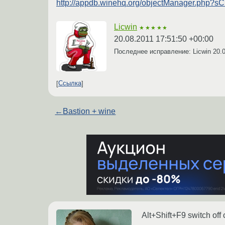
http://appdb.winehq.org/objectManager.php?s
Licwin
★★★★★
20.08.2011 17:51:50 +00:00
Последнее исправление: Licwin
20.
Ссылка
←
Bastion + wine
Alt+Shift+F9 switch off