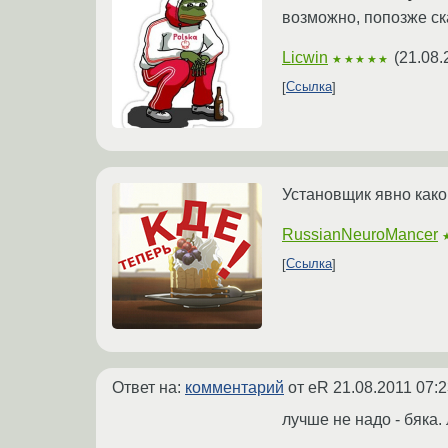
возможно, попозже ск
Licwin
(
21.08.
★★★★★
Ссылка
Установщик явно како
RussianNeuroMancer
Ссылка
Ответ на:
комментарий
от eR
21.08.2011 07:2
лучше не надо - бяка.