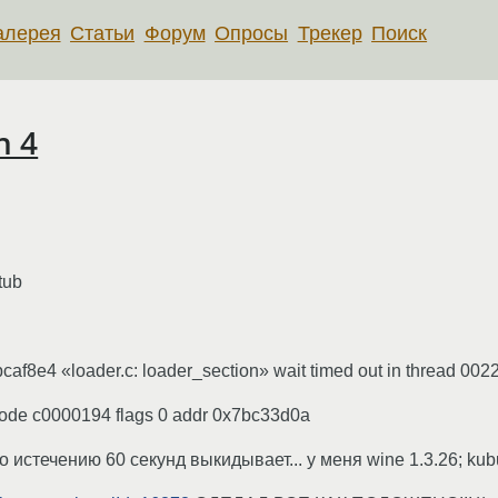
алерея
Статьи
Форум
Опросы
Трекер
Поиск
​ 4
tub
bcaf8e4 «loader.c: loader_section» wait timed out in thread 0022
code c0000194 flags 0 addr 0x7bc33d0a
 истечению 60 секунд выкидывает... у меня wine 1.3.26; kubun