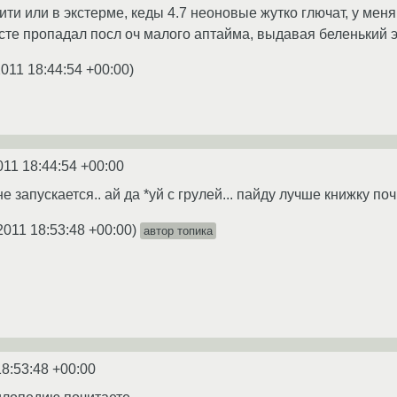
ити или в экстерме, кеды 4.7 неоновые жутко глючат, у меня
сте пропадал посл оч малого аптайма, выдавая беленький э
2011 18:44:54 +00:00
)
011 18:44:54 +00:00
е запускается.. ай да *уй с грулей... пайду лучше книжку по
2011 18:53:48 +00:00
)
автор топика
18:53:48 +00:00