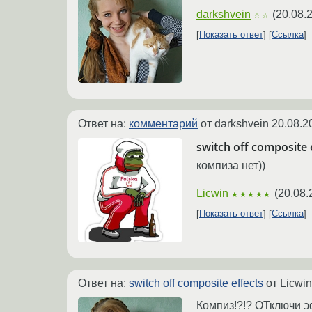
darkshvein
(
20.08.
☆☆
Показать ответ
Ссылка
Ответ на:
комментарий
от darkshvein
20.08.2
switch off composite 
компиза нет))
Licwin
(
20.08.
★★★★★
Показать ответ
Ссылка
Ответ на:
switch off composite effects
от Licwi
Компиз!?!? ОТключи э