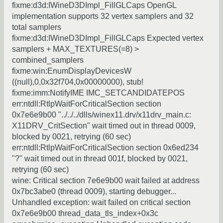
fixme:d3d:IWineD3DImpl_FillGLCaps OpenGL
implementation supports 32 vertex samplers and 32
total samplers
fixme:d3d:IWineD3DImpl_FillGLCaps Expected vertex
samplers + MAX_TEXTURES(=8) >
combined_samplers
fixme:win:EnumDisplayDevicesW
((null),0,0x32f704,0x00000000), stub!
fixme:imm:NotifyIME IMC_SETCANDIDATEPOS
err:ntdll:RtlpWaitForCriticalSection section
0x7e6e9b00 "../../../dlls/winex11.drv/x11drv_main.c:
X11DRV_CritSection" wait timed out in thread 0009,
blocked by 0021, retrying (60 sec)
err:ntdll:RtlpWaitForCriticalSection section 0x6ed234
"?" wait timed out in thread 001f, blocked by 0021,
retrying (60 sec)
wine: Critical section 7e6e9b00 wait failed at address
0x7bc3abe0 (thread 0009), starting debugger...
Unhandled exception: wait failed on critical section
0x7e6e9b00 thread_data_tls_index+0x3c