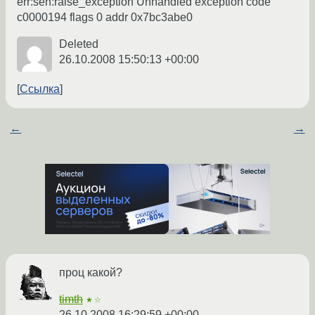
err:seh:raise_exception Unhandled exception code
c0000194 flags 0 addr 0x7bc3abe0
Deleted
26.10.2008 15:50:13 +00:00
Ссылка
←
→
проц какой?
timth
★☆
26.10.2008 16:29:59 +00:00