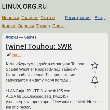
LINUX.ORG.RU
Новости
Галерея
Статьи
Регистрация
-
Вход
Форум
Опросы
Трекер
Поиск
Форум
—
Games
[wine] Touhou: SWR
wine
Кто-нибудь сумел добиться запуска Touhou:
Scarlet Weather Rhapsody под вайном?
0
Стоит вайн из ленни. Т.е. приложение
запускается и ждёт у моря погоды...
0
: LANG=ja_JP.UTF-8 wine th105.exe
ALSA lib ../../../src/seq/seq_hw.c:457:
(snd_seq_hw_open) open /dev/snd/seq failed: No such
file or directory