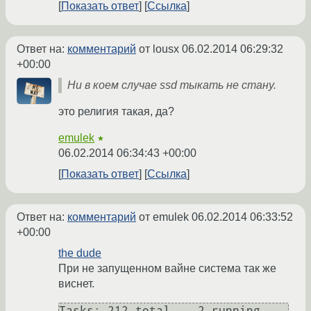
Показать ответ
Ссылка
Ответ на:
комментарий
от lousx
06.02.2014 06:29:32
+00:00
Ни в коем случае ssd тыкать не стану.
это религия такая, да?
emulek
★
06.02.2014 06:34:43 +00:00
Показать ответ
Ссылка
Ответ на:
комментарий
от emulek
06.02.2014 06:33:52
+00:00
the dude
При не запущенном вайне система так же
виснет.
Tasks: 212 total,   2 running, 