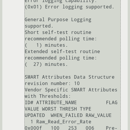
Error logging capability:        
(0x01) Error logging supported.

General Purpose Logging 
supported.

Short self-test routine 

recommended polling time:        
(   1) minutes.

Extended self-test routine

recommended polling time:        
(  27) minutes.

SMART Attributes Data Structure 
revision number: 10

Vendor Specific SMART Attributes 
with Thresholds:

ID# ATTRIBUTE_NAME          FLAG     
VALUE WORST THRESH TYPE      
UPDATED  WHEN_FAILED RAW_VALUE

  1 Raw_Read_Error_Rate     
0x000f   100   253   006    Pre-