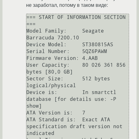
не заработал, потому в таком виде:
=== START OF INFORMATION SECTION 
===

Model Family:     Seagate 
Barracuda 7200.10

Device Model:     ST380815AS

Serial Number:    5QZ6PAWM

Firmware Version: 4.AAB

User Capacity:    80 026 361 856 
bytes [80,0 GB]

Sector Size:      512 bytes 
logical/physical

Device is:        In smartctl 
database [for details use: -P 
show]

ATA Version is:   7

ATA Standard is:  Exact ATA 
specification draft version not 
indicated
