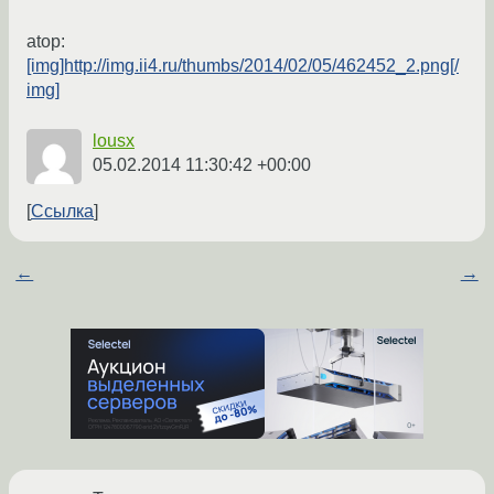
atop:
[img]http://img.ii4.ru/thumbs/2014/02/05/462452_2.png[/
img]
lousx
05.02.2014 11:30:42 +00:00
Ссылка
←
→