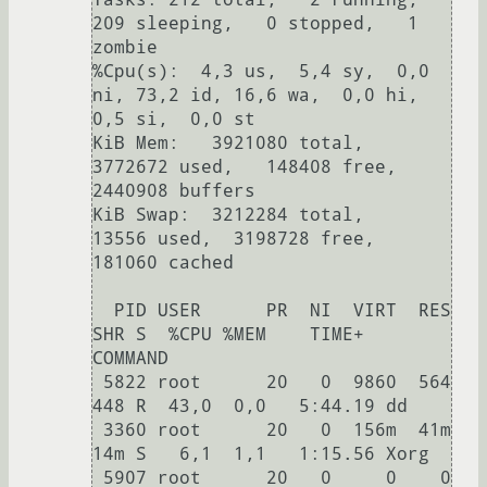
209 sleeping,   0 stopped,   1 
zombie

%Cpu(s):  4,3 us,  5,4 sy,  0,0 
ni, 73,2 id, 16,6 wa,  0,0 hi,  
0,5 si,  0,0 st

KiB Mem:   3921080 total,  
3772672 used,   148408 free,  
2440908 buffers

KiB Swap:  3212284 total,    
13556 used,  3198728 free,   
181060 cached

  PID USER      PR  NI  VIRT  RES  
SHR S  %CPU %MEM    TIME+  
COMMAND                                                                             

 5822 root      20   0  9860  564  
448 R  43,0  0,0   5:44.19 dd                                                                                  

 3360 root      20   0  156m  41m  
14m S   6,1  1,1   1:15.56 Xorg                                                                                

 5907 root      20   0     0    0    