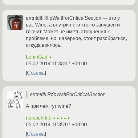
err:ntdll:RtlpWaitForCriticalSection — это у
вас Wine, а внутри него кто-то запущен и
глючит. Может не иметь отношения к
проблеме, но, наверное, стоит разобраться,
откуда взялось.
LeninGad
★
05.02.2014 11:33:47 +00:00
Ссылка
err:ntdll:RtlpWaitForCriticalSection
А при чем тут wine?
no-such-file
★★★★★
05.02.2014 11:35:07 +00:00
Ссылка