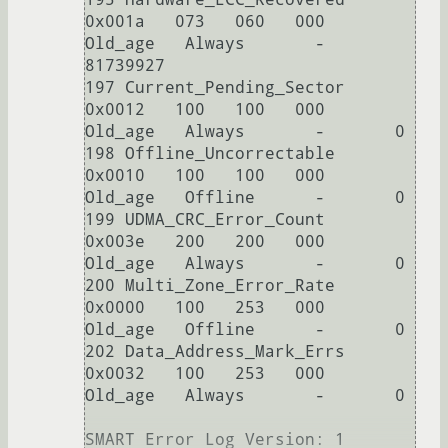
0x001a   073   060   000    
Old_age   Always       -       
81739927

197 Current_Pending_Sector  
0x0012   100   100   000    
Old_age   Always       -       0

198 Offline_Uncorrectable   
0x0010   100   100   000    
Old_age   Offline      -       0

199 UDMA_CRC_Error_Count    
0x003e   200   200   000    
Old_age   Always       -       0

200 Multi_Zone_Error_Rate   
0x0000   100   253   000    
Old_age   Offline      -       0

202 Data_Address_Mark_Errs  
0x0032   100   253   000    
Old_age   Always       -       0

SMART Error Log Version: 1
