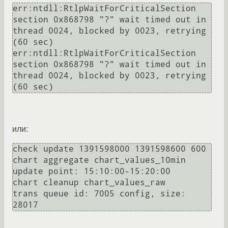
err:ntdll:RtlpWaitForCriticalSection 
section 0x868798 "?" wait timed out in 
thread 0024, blocked by 0023, retrying 
(60 sec)

err:ntdll:RtlpWaitForCriticalSection 
section 0x868798 "?" wait timed out in 
thread 0024, blocked by 0023, retrying 
(60 sec)
или:
check update 1391598000 1391598600 600

chart aggregate chart_values_10min 
update point: 15:10:00-15:20:00

chart cleanup chart_values_raw

trans queue id: 7005 config, size: 
28017