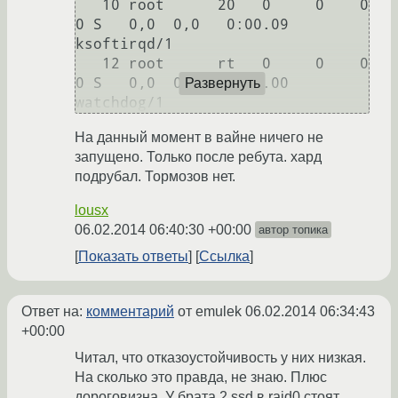
   10 root      20   0     0    0    
0 S   0,0  0,0   0:00.09 
ksoftirqd/1                                                                         

   12 root      rt   0     0    0    
0 S   0,0  0,0   0:00.00 
Развернуть
На данный момент в вайне ничего не
запущено. Только после ребута. хард
подрубал. Тормозов нет.
lousx
06.02.2014 06:40:30 +00:00
автор топика
Показать ответы
Ссылка
Ответ на:
комментарий
от emulek
06.02.2014 06:34:43
+00:00
Читал, что отказоустойчивость у них низкая.
На сколько это правда, не знаю. Плюс
дороговизна. У брата 2 ssd в raid0 стоят.