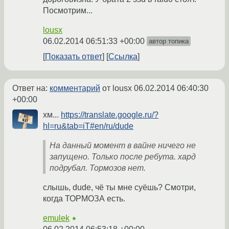
Посмотрим...
lousx
06.02.2014 06:51:33 +00:00
автор топика
Показать ответ
Ссылка
Ответ на:
комментарий
от lousx
06.02.2014 06:40:30
+00:00
хм...
https://translate.google.ru/?
hl=ru&tab=iT#en/ru/dude
На данный момент в вайне ничего не
запущено. Только после ребута. хард
подрубал. Тормозов нет.
слышь, dude, чё ты мне суёшь? Смотри,
когда ТОРМОЗА есть.
emulek
★