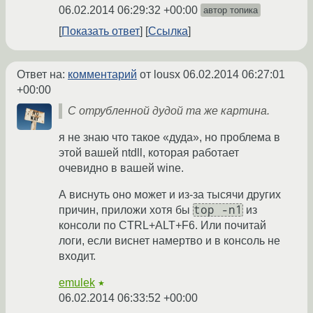
06.02.2014 06:29:32 +00:00
автор топика
Показать ответ
Ссылка
Ответ на:
комментарий
от lousx
06.02.2014 06:27:01
+00:00
С отрубленной дудой та же картина.
я не знаю что такое «дуда», но проблема в
этой вашей ntdll, которая работает
очевидно в вашей wine.
А виснуть оно может и из-за тысячи других
top -n1
причин, приложи хотя бы
из
консоли по CTRL+ALT+F6. Или почитай
логи, если виснет намертво и в консоль не
входит.
emulek
★
06.02.2014 06:33:52 +00:00