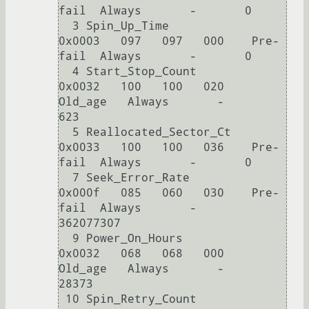
fail  Always       -       0

  3 Spin_Up_Time            
0x0003   097   097   000    Pre-
fail  Always       -       0

  4 Start_Stop_Count        
0x0032   100   100   020    
Old_age   Always       -       
623

  5 Reallocated_Sector_Ct   
0x0033   100   100   036    Pre-
fail  Always       -       0

  7 Seek_Error_Rate         
0x000f   085   060   030    Pre-
fail  Always       -       
362077307

  9 Power_On_Hours          
0x0032   068   068   000    
Old_age   Always       -       
28373

 10 Spin_Retry_Count        