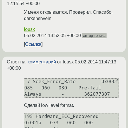
12:15:54 +00:00
У меня открывается. Проверил. Спасибо,
darkenshvein
lousx
05.02.2014 13:52:05 +00:00
автор топика
Ссылка
Ответ на:
комментарий
от lousx
05.02.2014 11:47:13
+00:00
 7 Seek_Error_Rate         0x000f   
085   060   030    Pre-fail  
Сделай low level format.
195 Hardware_ECC_Recovered  
0x001a   073   060   000    