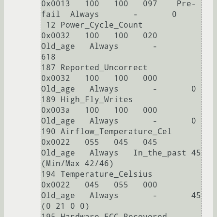
0x0013   100   100   097    Pre-
fail  Always       -       0

 12 Power_Cycle_Count       
0x0032   100   100   020    
Old_age   Always       -       
618

187 Reported_Uncorrect      
0x0032   100   100   000    
Old_age   Always       -       0

189 High_Fly_Writes         
0x003a   100   100   000    
Old_age   Always       -       0

190 Airflow_Temperature_Cel 
0x0022   055   045   045    
Old_age   Always   In_the_past 45 
(Min/Max 42/46)

194 Temperature_Celsius     
0x0022   045   055   000    
Old_age   Always       -       45 
(0 21 0 0)

195 Hardware_ECC_Recovered  