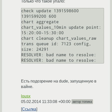
Только что такое упало:
check update 1391598600 
1391599200 600

chart aggregate 
chart_values_10min update point: 
15:20:00-15:30:00                                                                                

chart cleanup chart_values_raw                                                                                                                    

trans queue id: 7123 config, 
size: 24291                                                                                                          

RESOLVER: bad name to resolve:                                                                                                                    

RESOLVER: bad name to resolve:   
Есть подозрение на dude, запущенную в
вайне.
lousx
05.02.2014 11:33:08 +00:00
автор топика
Ссылка