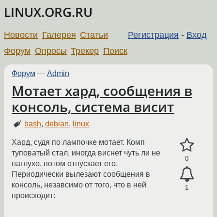
LINUX.ORG.RU
Новости
Галерея
Статьи
Регистрация
-
Вход
Форум
Опросы
Трекер
Поиск
Форум
—
Admin
Мотает хард, сообщения в
консоль, система висит
bash
,
debian
,
linux
Хард, судя по лампочке мотает. Комп
туповатый стал, иногда виснет чуть ли не
0
наглухо, потом отпускает его.
Периодически вылезают сообщения в
консоль, незавсимо от того, что в ней
1
происходит: