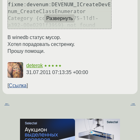
fixme:devenum:DEVENUM_ICreateDevE
num_CreateClassEnumerator 
Category {cc7bfb46-f175-11d1-
Развернуть
a392-00e0291f3959} not found
В winedb статус мусор.
Хотел порадовать сестренку.
Прошу помощи.
deterok
★★★★★
31.07.2011 07:13:35 +00:00
Ссылка
←
→