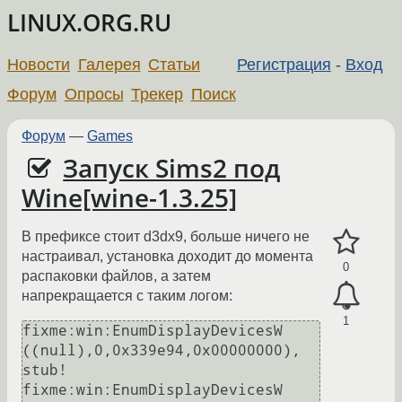
LINUX.ORG.RU
Новости
Галерея
Статьи
Регистрация
-
Вход
Форум
Опросы
Трекер
Поиск
Форум
—
Games
Запуск Sims2 под
Wine[wine-1.3.25]
В префиксе стоит d3dx9, больше ничего не
настраивал, установка доходит до момента
0
распаковки файлов, а затем
напрекращается с таким логом:
1
fixme:win:EnumDisplayDevicesW 
((null),0,0x339e94,0x00000000), 
stub!

fixme:win:EnumDisplayDevicesW 