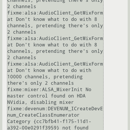
channels, pretending there's only 
2 channels

fixme:alsa:AudioClient_GetMixForm
at Don't know what to do with 8 
channels, pretending there's only 
2 channels

fixme:alsa:AudioClient_GetMixForm
at Don't know what to do with 8 
channels, pretending there's only 
2 channels

fixme:alsa:AudioClient_GetMixForm
at Don't know what to do with 
10000 channels, pretending 
there's only 2 channels

fixme:mixer:ALSA_MixerInit No 
master control found on HDA 
NVidia, disabling mixer

fixme:devenum:DEVENUM_ICreateDevE
num_CreateClassEnumerator 
Category {cc7bfb41-f175-11d1-
a392-00e0291f3959} not found
