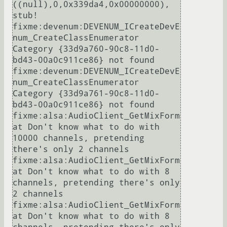
((null),0,0x339da4,0x00000000), 
stub!

fixme:devenum:DEVENUM_ICreateDevE
num_CreateClassEnumerator 
Category {33d9a760-90c8-11d0-
bd43-00a0c911ce86} not found

fixme:devenum:DEVENUM_ICreateDevE
num_CreateClassEnumerator 
Category {33d9a761-90c8-11d0-
bd43-00a0c911ce86} not found

fixme:alsa:AudioClient_GetMixForm
at Don't know what to do with 
10000 channels, pretending 
there's only 2 channels

fixme:alsa:AudioClient_GetMixForm
at Don't know what to do with 8 
channels, pretending there's only 
2 channels

fixme:alsa:AudioClient_GetMixForm
at Don't know what to do with 8 