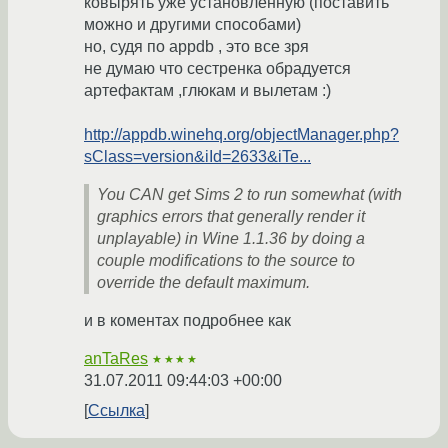
ковырять уже установленную (поставить
можно и другими способами)
но, судя по appdb , это все зря
не думаю что сестренка обрадуется
артефактам ,глюкам и вылетам :)
http://appdb.winehq.org/objectManager.php?
sClass=version&iId=2633&iTe...
You CAN get Sims 2 to run somewhat (with
graphics errors that generally render it
unplayable) in Wine 1.1.36 by doing a
couple modifications to the source to
override the default maximum.
и в коментах подробнее как
anTaRes
★★★★
31.07.2011 09:44:03 +00:00
Ссылка