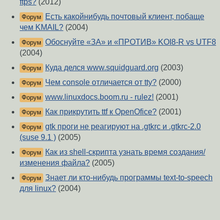
ftps?
(2012)
Есть какойнибудь почтовый клиент, побаще
Форум
чем KMAIL?
(2004)
Обоснуйте «ЗА» и «ПРОТИВ» KOI8-R vs UTF8
Форум
(2004)
Куда делся www.squidguard.org
(2003)
Форум
Чем console отличается от tty?
(2000)
Форум
www.linuxdocs.boom.ru - rulez!
(2001)
Форум
Как прикрутить ttf к OpenOfice?
(2001)
Форум
gtk проги не реагируют на .gtkrc и .gtkrc-2.0
Форум
(suse 9.1 )
(2005)
Как из shell-скрипта узнать время создания/
Форум
изменения файла?
(2005)
Знает ли кто-нибудь программы text-to-speech
Форум
для linux?
(2004)