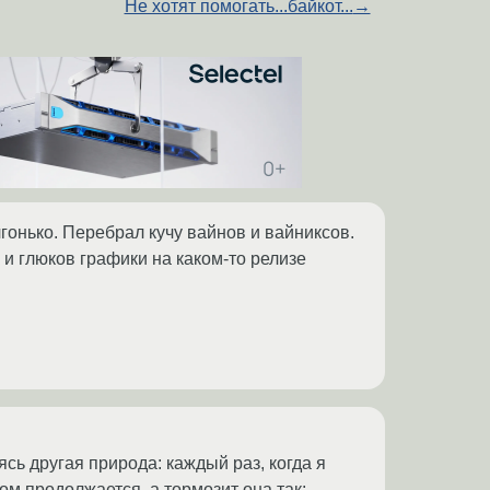
Не хотят помогать...байкот...
→
гонько. Перебрал кучу вайнов и вайниксов.
 и глюков графики на каком-то релизе
сь другая природа: каждый раз, когда я
том продолжается, а тормозит она так: