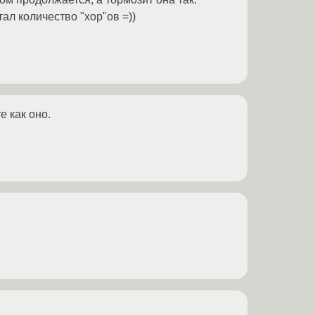
ал количество "хор"ов =))
е как оно.