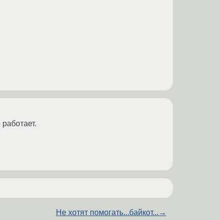
 работает.
Не хотят помогать...байкот...
→