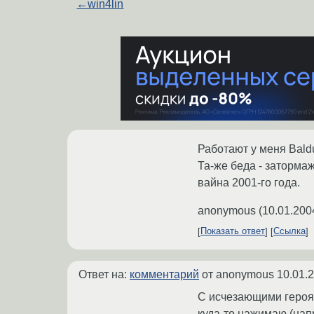
←
win4lin
Работают у меня Bald
Та-же беда - заторма
вайна 2001-го года.
anonymous
(
10.01.200
Показать ответ
Ссылка
Ответ на:
комментарий
от anonymous
10.01.
С исчезающими героям
куда-то нажимаю (напр