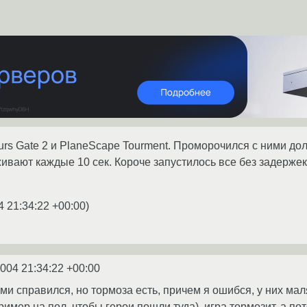
urs Gate 2 и PlaneScape Tourment. Проморочился с ними дол
живают каждые 10 сек. Короче запустилось все без задержек
4 21:34:22 +00:00
)
2004 21:34:22 +00:00
и справился, но тормоза есть, причем я ошибся, у них маля
имер на пол, чтобы герои пошли туда), игра тормозит, а по