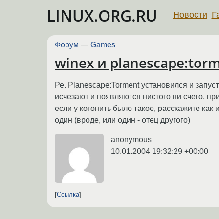
LINUX.ORG.RU
Новости
Г
Форум
—
Games
winex и planescape:torme
Ре, Planescape:Torment установился и запус
исчезают и появляются нистого ни счего, пр
если у когонить было такое, расскажите как 
один (вроде, или один - отец другого)
anonymous
10.01.2004 19:32:29 +00:00
Ссылка