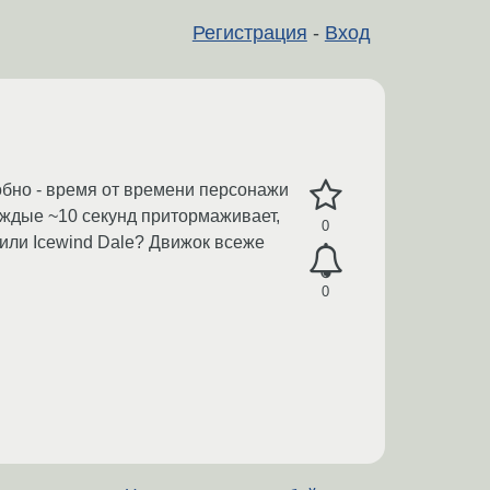
Регистрация
-
Вход
добно - время от времени персонажи
каждые ~10 секунд притормаживает,
0
e или Icewind Dale? Движок всеже
0