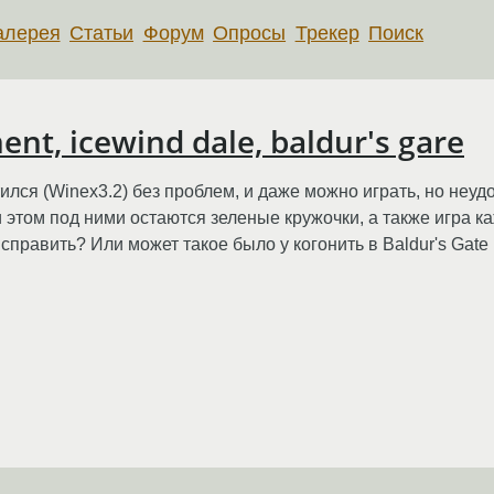
алерея
Статьи
Форум
Опросы
Трекер
Поиск
nt, icewind dale, baldur's gare
тился (Winex3.2) без проблем, и даже можно играть, но неу
и этом под ними остаются зеленые кружочки, а также игра 
исправить? Или может такое было у когонить в Baldur's Gat