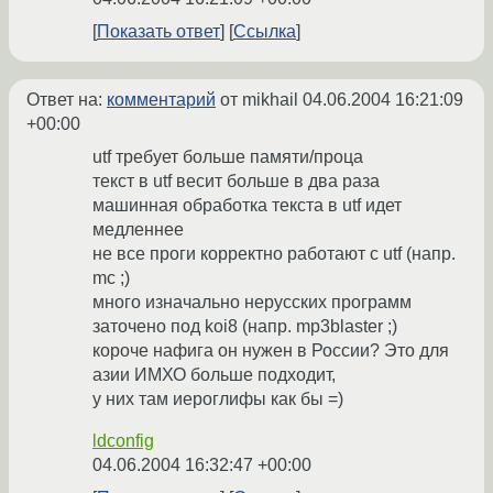
Показать ответ
Ссылка
Ответ на:
комментарий
от mikhail
04.06.2004 16:21:09
+00:00
utf требует больше памяти/проца
текст в utf весит больше в два раза
машинная обработка текста в utf идет
медленнее
не все проги корректно работают с utf (напр.
mc ;)
много изначально нерусских программ
заточено под koi8 (напр. mp3blaster ;)
короче нафига он нужен в России? Это для
азии ИМХО больше подходит,
у них там иероглифы как бы =)
ldconfig
04.06.2004 16:32:47 +00:00