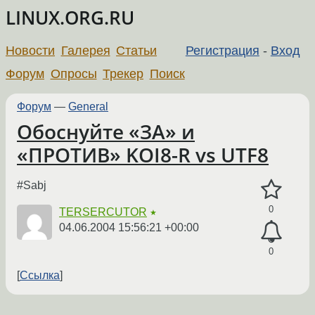
LINUX.ORG.RU
Новости
Галерея
Статьи
Регистрация
-
Вход
Форум
Опросы
Трекер
Поиск
Форум
—
General
Обоснуйте «ЗА» и
«ПРОТИВ» KOI8-R vs UTF8
#Sabj
0
TERSERCUTOR
★
04.06.2004 15:56:21 +00:00
0
Ссылка
←
→