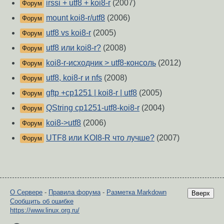
irssi + utf8 + koi8-r
(2007)
Форум
mount koi8-r/utf8
(2006)
Форум
utf8 vs koi8-r
(2005)
Форум
utf8 или koi8-r?
(2008)
Форум
koi8-r-исходник > utf8-консоль
(2012)
Форум
utf8, koi8-r и nfs
(2008)
Форум
gftp +cp1251 | koi8-r | utf8
(2005)
Форум
QString cp1251-utf8-koi8-r
(2004)
Форум
koi8->utf8
(2006)
Форум
UTF8 или KOI8-R что лучше?
(2007)
Форум
О Сервере
-
Правила форума
-
Разметка Markdown
Вверх
Сообщить об ошибке
https://www.linux.org.ru/