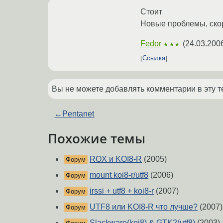
Стоит
Новые проблемы, скор
Fedor
(
24.03.200
★★★
Ссылка
Вы не можете добавлять комментарии в эту т
←
Pentanet
Похожие темы
ROX и KOI8-R
(2005)
Форум
mount koi8-r/utf8
(2006)
Форум
irssi + utf8 + koi8-r
(2007)
Форум
UTF8 или KOI8-R что лучше?
(2007)
Форум
Slackware(koi8) & GTK2(utf8)
(2003)