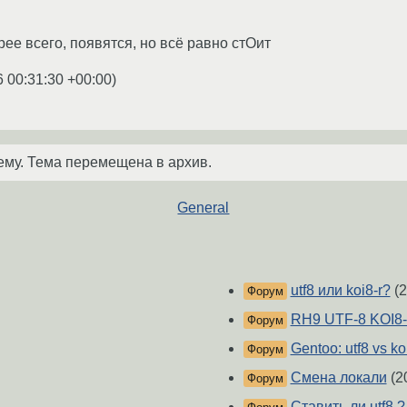
ее всего, появятся, но всё равно стОит
6 00:31:30 +00:00
)
ему. Тема перемещена в архив.
General
utf8 или koi8-r?
(2
Форум
RH9 UTF-8 KOI8
Форум
Gentoo: utf8 vs ko
Форум
Смена локали
(2
Форум
Ставить ли utf8 ?