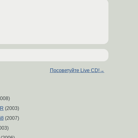
Посоветуйте Live CD!
→
008)
-R
(2003)
i8
(2007)
003)
(2006)