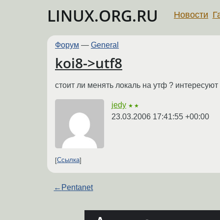
LINUX.ORG.RU
Новости
Г
Форум
—
General
koi8->utf8
стоит ли менять локаль на утф ? интересую
jedy
★★
23.03.2006 17:41:55 +00:00
Ссылка
←
Pentanet