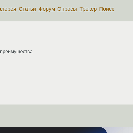
алерея
Статьи
Форум
Опросы
Трекер
Поиск
т преимущества