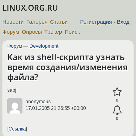
LINUX.ORG.RU
Новости
Галерея
Статьи
Регистрация
-
Вход
Форум
Опросы
Трекер
Поиск
Форум
—
Development
Как из shell-скрипта узнать
время создания/изменения
файла?
sabj!
0
anonymous
17.01.2005 21:26:55 +00:00
0
Ссылка