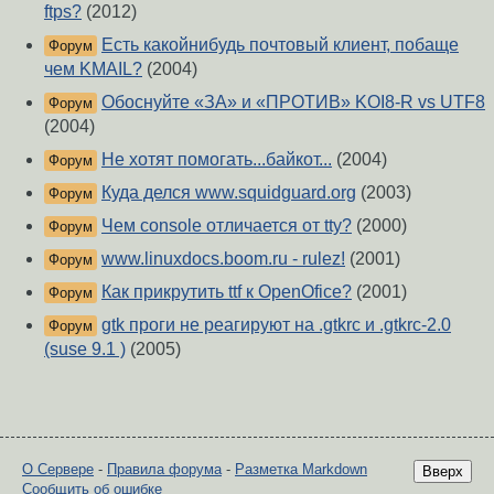
ftps?
(2012)
Есть какойнибудь почтовый клиент, побаще
Форум
чем KMAIL?
(2004)
Обоснуйте «ЗА» и «ПРОТИВ» KOI8-R vs UTF8
Форум
(2004)
Не хотят помогать...байкот...
(2004)
Форум
Куда делся www.squidguard.org
(2003)
Форум
Чем console отличается от tty?
(2000)
Форум
www.linuxdocs.boom.ru - rulez!
(2001)
Форум
Как прикрутить ttf к OpenOfice?
(2001)
Форум
gtk проги не реагируют на .gtkrc и .gtkrc-2.0
Форум
(suse 9.1 )
(2005)
О Сервере
-
Правила форума
-
Разметка Markdown
Вверх
Сообщить об ошибке