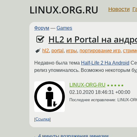
LINUX.ORG.RU
Новости
Г
Форум
—
Games
HL2 и Portal на анд
hl2
,
portal
,
игры
,
портирование игр
,
стрим
Недавно была тема
Half-Life 2 На Android
Сей
релиз упоминалось. Возможно некоторым буде
LINUX-ORG-RU
★★★★★
02.10.2020 18:46:31 +00:00
Последнее исправление: LINUX-O
Ссылка
←
4 минуты возражения амнезии