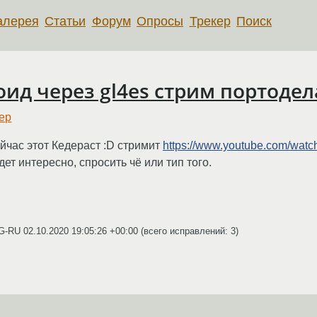
алерея
Статьи
Форум
Опросы
Трекер
Поиск
роид через gl4es стрим портодел
ер
час этот Кедераст :D стримит
https://www.youtube.com/wa
т интересно, спросить чё или тип того.
RG-RU
02.10.2020 19:05:26 +00:00
(всего исправлений: 3)