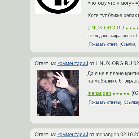
«потому что я могу» =
Хотя тут ближе репак 
LINUX-ORG-RU
★★★
Последнее исправление:
Показать ответ
Ссылка
Ответ на:
комментарий
от LINUX-ORG-RU
02
Да я не в плане крит
на мобилки с 6” экра
menangen
(
02
★★★★★
Показать ответы
Ссылка
Ответ на:
комментарий
от menangen
02.10.2