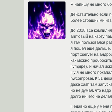
Я напишу не много бо
Действительно если по
более страшными из
До 2018 все компилил 
arm’овый на карту пам
я там пользовался ра
я пошел еще дальше, я
порт xserver на андро
как можно пробросить
llvmpipe). Я начал иск
Ну я не много покапал
hwcomposer. К 31 дека
даже xash там запускал
но не думал, что надо
долго ничего не дела
Недавно еще у меня п