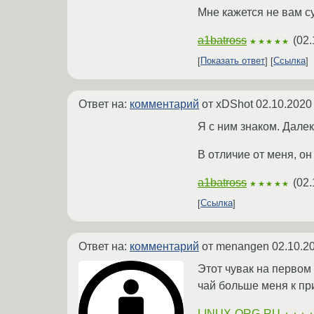
Мне кажется не вам с
a1batross
(
02.
★★★★★
Показать ответ
Ссылка
Ответ на:
комментарий
от xDShot
02.10.2020
Я с ним знаком. Далек
В отличие от меня, он
a1batross
(
02.
★★★★★
Ссылка
Ответ на:
комментарий
от menangen
02.10.2
Этот чувак на первом 
чай больше меня к при
LINUX-ORG-RU