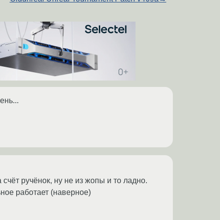
нь...
 счёт ручёнок, ну не из жопы и то ладно.
ьное работает (наверное)