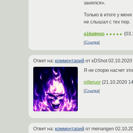
занялся».
Только в итоге у меня
не слышал с тех пор.
a1batross
(
03.
★★★★★
Ссылка
Ответ на:
комментарий
от xDShot
02.10.2020
Я не спорю насчет эт
nillerusr
(
21.10.2020 14
Ссылка
Ответ на:
комментарий
от menangen
02.10.2