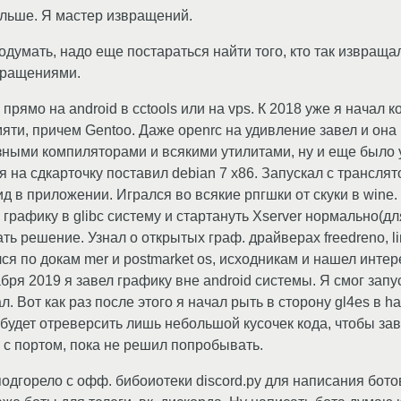
льше. Я мастер извращений.
думать, надо еще постараться найти того, кто так извращал
вращениями.
прямо на android в cctools или на vps. К 2018 уже я начал 
яти, причем Gentoo. Даже openrc на удивление завел и она 
зными компиляторами и всякими утилитами, ну и еще было 
 на сдкарточку поставил debian 7 x86. Запускал с транслят
ид в приложении. Игрался во всякие рпгшки от скуки в win
 графику в glibc систему и стартануть Xserver нормально(д
ать решение. Узнал о открытых граф. драйверах freedreno, lim
ся по докам mer и postmarket os, исходникам и нашел интерес
бря 2019 я завел графику вне android системы. Я смог запус
. Вот как раз после этого я начал рыть в сторону gl4es в half
 будет отреверсить лишь небольшой кусочек кода, чтобы зав
л с портом, пока не решил попробывать.
одгорело с офф. бибоиотеки discord.py для написания бото