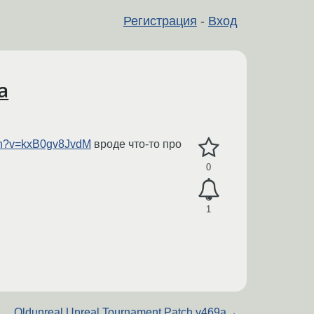
Регистрация
-
Вход
а
tch?v=kxB0gv8JvdM
вроде что-то про
0
1
Oldunreal Unreal Tournament Patch v469a
→