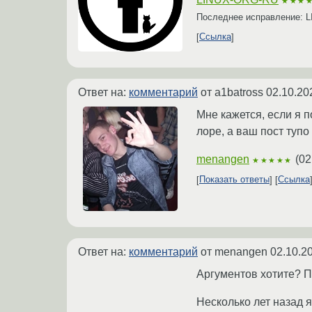
★★★
Последнее исправление:
Ссылка
Ответ на:
комментарий
от a1batross
02.10.20
Мне кажется, если я п
лоре, а ваш пост туп
menangen
(
02
★★★★★
Показать ответы
Ссылка
Ответ на:
комментарий
от menangen
02.10.2
Аргументов хотите? П
Несколько лет назад 