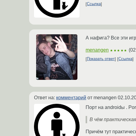
Ссылка
А нафига? Все эти игр
menangen
(
02
★★★★★
Показать ответ
Ссылка
Ответ на:
комментарий
от menangen
02.10.2
Порт на androidы . Po
В чём практическая
Причём тут практичес