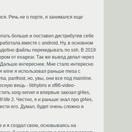
ся. Речь не о порте, я занимался еще
копать больше и поставил дистрибутив себе
работала вместе с android. Ну, в основном
удобно файлы перекидывать по ssh. В 2019
ором от exagear. Так же вывод делал через
e. Дальше интереснее. Мне стало интересно
ля wine я использовал раньше mesa с
a, panfrost, но, увы, они все под mainline.
ную вещь - libhybris и xf86-video-
тить xorg-server и впервые заюзал gl4es,
-life 2. Честно, я и раньше знал про gl4es,
ести его. Думал, будет очень сложно и
в и я создал свою, основываясь на